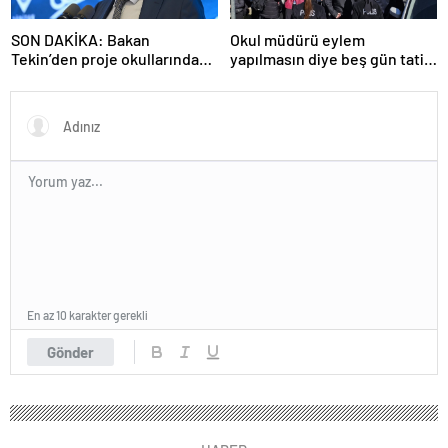
SON DAKİKA: Bakan
Okul müdürü eylem
Tekin’den proje okullarındaki
yapılmasın diye beş gün tatil
atamalara ilişkin açıklama
ilan etti
En az 10 karakter gerekli
Gönder