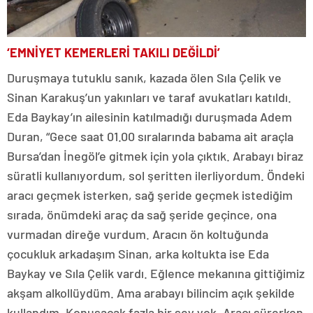
‘EMNİYET KEMERLERİ TAKILI DEĞİLDİ’
Duruşmaya tutuklu sanık, kazada ölen Sıla Çelik ve
Sinan Karakuş’un yakınları ve taraf avukatları katıldı.
Eda Baykay’ın ailesinin katılmadığı duruşmada Adem
Duran, “Gece saat 01.00 sıralarında babama ait araçla
Bursa’dan İnegöl’e gitmek için yola çıktık. Arabayı biraz
süratli kullanıyordum, sol şeritten ilerliyordum. Öndeki
aracı geçmek isterken, sağ şeride geçmek istediğim
sırada, önümdeki araç da sağ şeride geçince, ona
vurmadan direğe vurdum. Aracın ön koltuğunda
çocukluk arkadaşım Sinan, arka koltukta ise Eda
Baykay ve Sıla Çelik vardı. Eğlence mekanına gittiğimiz
akşam alkollüydüm. Ama arabayı bilincim açık şekilde
kullandım. Konuşacak fazla bir şey yok. Aracı sürerken