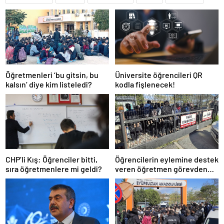
Öğretmenleri ‘bu gitsin, bu
Üniversite öğrencileri QR
kalsın’ diye kim listeledi?
kodla fişlenecek!
CHP’li Kış: Öğrenciler bitti,
Öğrencilerin eylemine destek
sıra öğretmenlere mi geldi?
veren öğretmen görevden
uzaklaştırıldı