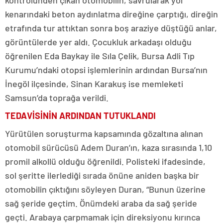
kontrolünden çıkan otomobilin, savrularak yol
kenarındaki beton aydınlatma direğine çarptığı, direğin
etrafında tur attıktan sonra boş araziye düştüğü anlar,
görüntülerde yer aldı. Çocukluk arkadaşı olduğu
öğrenilen Eda Baykay ile Sıla Çelik, Bursa Adli Tıp
Kurumu’ndaki otopsi işlemlerinin ardından Bursa’nın
İnegöl ilçesinde, Sinan Karakuş ise memleketi
Samsun’da toprağa verildi.
TEDAVİSİNİN ARDINDAN TUTUKLANDI
Yürütülen soruşturma kapsamında gözaltına alınan
otomobil sürücüsü Adem Duran’ın, kaza sırasında 1,10
promil alkollü olduğu öğrenildi. Polisteki ifadesinde,
sol şeritte ilerlediği sırada önüne aniden başka bir
otomobilin çıktığını söyleyen Duran, “Bunun üzerine
sağ şeride geçtim. Önümdeki araba da sağ şeride
geçti. Arabaya çarpmamak için direksiyonu kırınca