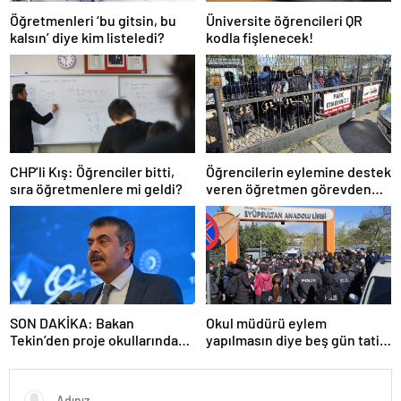
Öğretmenleri ‘bu gitsin, bu
Üniversite öğrencileri QR
kalsın’ diye kim listeledi?
kodla fişlenecek!
CHP’li Kış: Öğrenciler bitti,
Öğrencilerin eylemine destek
sıra öğretmenlere mi geldi?
veren öğretmen görevden
uzaklaştırıldı
SON DAKİKA: Bakan
Okul müdürü eylem
Tekin’den proje okullarındaki
yapılmasın diye beş gün tatil
atamalara ilişkin açıklama
ilan etti