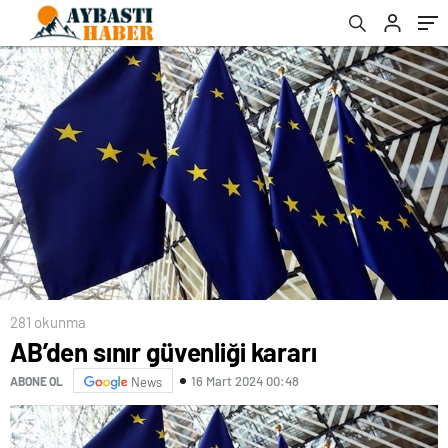
281 okunma
AB’den sınır güvenliği kararı
16 Mart 2024 00:48
ABONE OL
News