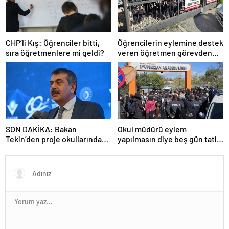
CHP’li Kış: Öğrenciler bitti,
Öğrencilerin eylemine destek
sıra öğretmenlere mi geldi?
veren öğretmen görevden
uzaklaştırıldı
SON DAKİKA: Bakan
Okul müdürü eylem
Tekin’den proje okullarındaki
yapılmasın diye beş gün tatil
atamalara ilişkin açıklama
ilan etti