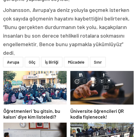
Johansson, Avrupa’ya deniz yoluyla geçmek isterken
çok sayıda göçmenin hayatını kaybettiğini belirterek,
“Bunu gerçekten durdurmanın tek yolu, kaçakçıların
insanları bu son derece tehlikeli rotalara sokmasını
engellemektir. Bence bunu yapmakla yükümlüyüz”
dedi.
Avrupa
Göç
İş Birliği
Mücadele
Sınır
Öğretmenleri ‘bu gitsin, bu
Üniversite öğrencileri QR
kalsın’ diye kim listeledi?
kodla fişlenecek!