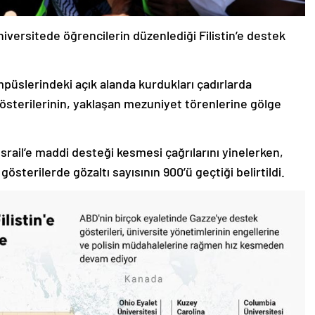
niversitede öğrencilerin düzenlediği Filistin’e destek
püslerindeki açık alanda kurdukları çadırlarda
 gösterilerinin, yaklaşan mezuniyet törenlerine gölge
İsrail’e maddi desteği kesmesi çağrılarını yinelerken,
österilerde gözaltı sayısının 900’ü geçtiği belirtildi.