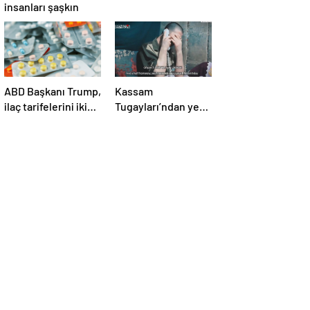
insanları şaşkın
ABD Başkanı Trump,
Kassam
ilaç tarifelerini iki
Tugayları’ndan yeni
hafta içinde
video! İsrailli esir
açıklayacağını
annesine seslendi
söyledi