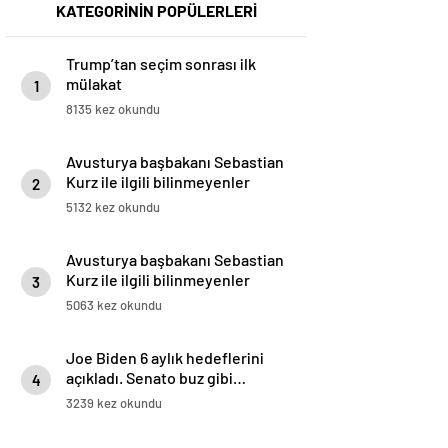
KATEGORİNİN POPÜLERLERİ
Trump’tan seçim sonrası ilk
mülakat
1
8135 kez okundu
Avusturya başbakanı Sebastian
Kurz ile ilgili bilinmeyenler
2
5132 kez okundu
Avusturya başbakanı Sebastian
Kurz ile ilgili bilinmeyenler
3
5063 kez okundu
Joe Biden 6 aylık hedeflerini
açıkladı. Senato buz gibi…
4
3239 kez okundu