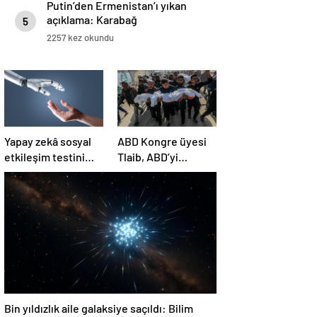
Putin’den Ermenistan’ı yıkan
açıklama: Karabağ
5
Azerbaycan’ın ayrılmaz bir
2257 kez okundu
parçasıdır!
Yapay zekâ sosyal
ABD Kongre üyesi
etkileşim testini
Tlaib, ABD’yi
geçemedi
Filistin’deki
“soykırımda suç
ortağı” olmakla
itham etti
Bin yıldızlık aile galaksiye saçıldı: Bilim