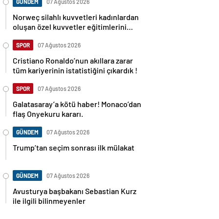
GÜNDEM
07 Ağustos 2026
Norweç silahlı kuvvetleri kadınlardan
oluşan özel kuvvetler eğitimlerini
başlattı.
SPOR
07 Ağustos 2026
Cristiano Ronaldo’nun akıllara zarar
tüm kariyerinin istatistiğini çıkardık !
SPOR
07 Ağustos 2026
Galatasaray’a kötü haber! Monaco’dan
flaş Onyekuru kararı.
GÜNDEM
07 Ağustos 2026
Trump’tan seçim sonrası ilk mülakat
GÜNDEM
07 Ağustos 2026
Avusturya başbakanı Sebastian Kurz
ile ilgili bilinmeyenler