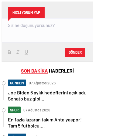
HIZLI YORUM YAP
GÖNDER
SON DAKİKA
HABERLERİ
GÜNDEM
07 Ağustos 2026
Joe Biden 6 aylık hedeflerini açıkladı.
Senato buz gibi…
SPOR
07 Ağustos 2026
En fazla kızaran takım Antalyaspor!
Tam 5 futbolcu….