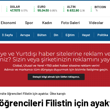
DOLAR
EURO
ALTIN
BITCOIN
47,7073
55,0430
6.632,90
%
0.17%
0.05%
2,16
Ekonomi
Spor
Kadın
Foto Galeri
Videolar
3.Sayfa
Avrupa
Bülten
Din
Eğitim
Hayat
Politika
site öğrencileri Filistin için ayakta: Ülke karıştı
ğrencileri Filistin için ayak