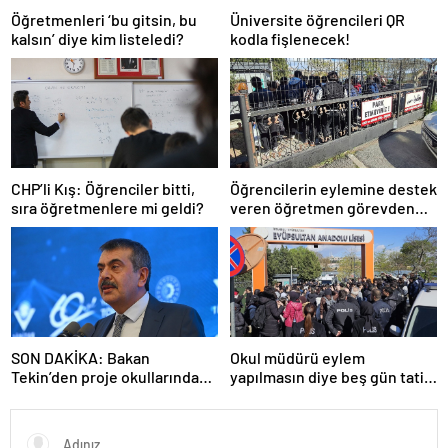
Öğretmenleri ‘bu gitsin, bu
Üniversite öğrencileri QR
kalsın’ diye kim listeledi?
kodla fişlenecek!
CHP’li Kış: Öğrenciler bitti,
Öğrencilerin eylemine destek
sıra öğretmenlere mi geldi?
veren öğretmen görevden
uzaklaştırıldı
SON DAKİKA: Bakan
Okul müdürü eylem
Tekin’den proje okullarındaki
yapılmasın diye beş gün tatil
atamalara ilişkin açıklama
ilan etti