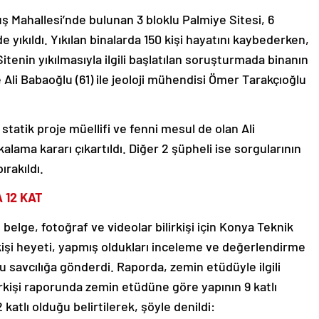
Mahallesi’nde bulunan 3 bloklu Palmiye Sitesi, 6
ıkıldı. Yıkılan binalarda 150 kişi hayatını kaybederken,
 Sitenin yıkılmasıyla ilgili başlatılan soruşturmada binanın
Ali Babaoğlu (61) ile jeoloji mühendisi Ömer Tarakçıoğlu
atik proje müellifi ve fenni mesul de olan Ali
lama kararı çıkartıldı. Diğer 2 şüpheli ise sorgularının
ırakıldı.
 12 KAT
elge, fotoğraf ve videolar bilirkişi için Konya Teknik
lirkişi heyeti, yapmış oldukları inceleme ve değerlendirme
u savcılığa gönderdi. Raporda, zemin etüdüyle ilgili
irkişi raporunda zemin etüdüne göre yapının 9 katlı
 katlı olduğu belirtilerek, şöyle denildi: