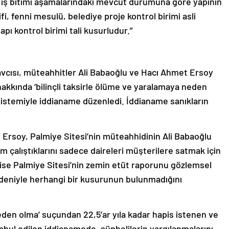
e iş bitimi aşamalarındaki mevcut durumuna göre yapının
i, fenni mesulü, belediye proje kontrol birimi asli
pı kontrol birimi tali kusurludur.”
cısı, müteahhitler Ali Babaoğlu ve Hacı Ahmet Ersoy
hakkında ‘bilinçli taksirle ölüme ve yaralamaya neden
 istemiyle iddianame düzenledi. İddianame sanıkların
Ersoy, Palmiye Sitesi’nin müteahhidinin Ali Babaoğlu
m çalıştıklarını sadece daireleri müşterilere satmak için
 ise Palmiye Sitesi’nin zemin etüt raporunu gözlemsel
 nedeniyle herhangi bir kusurunun bulunmadığını
neden olma’ suçundan 22,5’ar yıla kadar hapis istenen ve
abul edilen iddianamede, şüphelilerin yargılanmalarını