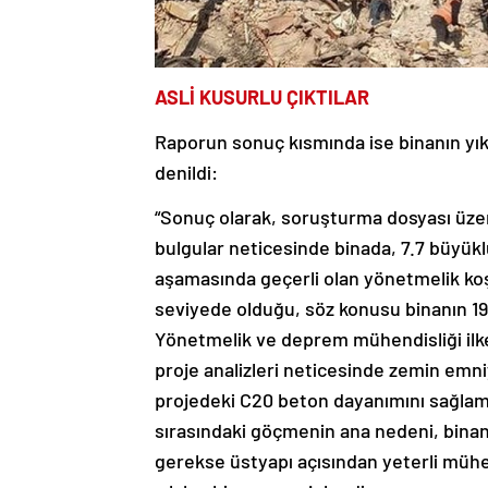
ASLİ KUSURLU ÇIKTILAR
Raporun sonuç kısmında ise binanın yık
denildi:
“Sonuç olarak, soruşturma dosyası üze
bulgular neticesinde binada, 7.7 büyü
aşamasında geçerli olan yönetmelik koş
seviyede olduğu, söz konusu binanın 19
Yönetmelik ve deprem mühendisliği ilkel
proje analizleri neticesinde zemin emni
projedeki C20 beton dayanımını sağlama
sırasındaki göçmenin ana nedeni, binanı
gerekse üstyapı açısından yeterli müh