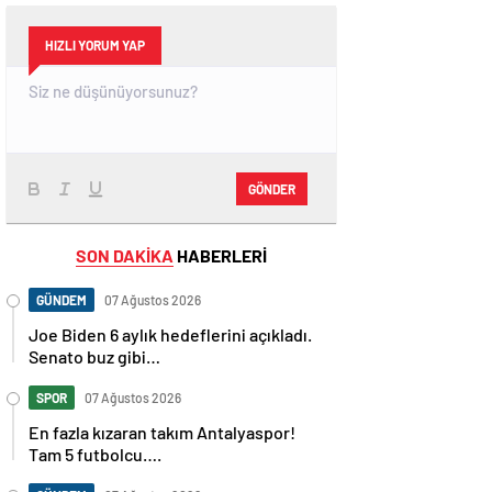
HIZLI YORUM YAP
GÖNDER
SON DAKİKA
HABERLERİ
GÜNDEM
07 Ağustos 2026
Joe Biden 6 aylık hedeflerini açıkladı.
Senato buz gibi…
SPOR
07 Ağustos 2026
En fazla kızaran takım Antalyaspor!
Tam 5 futbolcu….