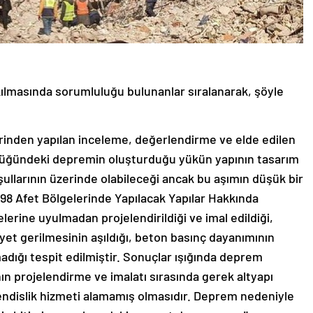
ılmasında sorumluluğu bulunanlar sıralanarak, şöyle
rinden yapılan inceleme, değerlendirme ve elde edilen
klüğündeki depremin oluşturduğu yükün yapının tasarım
ullarının üzerinde olabileceği ancak bu aşımın düşük bir
98 Afet Bölgelerinde Yapılacak Yapılar Hakkında
erine uyulmadan projelendirildiği ve imal edildiği,
yet gerilmesinin aşıldığı, beton basınç dayanımının
dığı tespit edilmiştir. Sonuçlar ışığında deprem
n projelendirme ve imalatı sırasında gerek altyapı
endislik hizmeti alamamış olmasıdır. Deprem nedeniyle