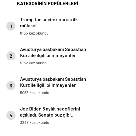
KATEGORİNİN POPÜLERLERİ
Trump’tan seçim sonrası ilk
mülakat
1
8135 kez okundu
Avusturya başbakanı Sebastian
Kurz ile ilgili bilinmeyenler
2
5132 kez okundu
Avusturya başbakanı Sebastian
Kurz ile ilgili bilinmeyenler
3
5063 kez okundu
Joe Biden 6 aylık hedeflerini
açıkladı. Senato buz gibi…
4
3239 kez okundu