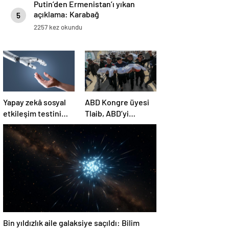
Putin’den Ermenistan’ı yıkan
açıklama: Karabağ
5
Azerbaycan’ın ayrılmaz bir
2257 kez okundu
parçasıdır!
Yapay zekâ sosyal
ABD Kongre üyesi
etkileşim testini
Tlaib, ABD’yi
geçemedi
Filistin’deki
“soykırımda suç
ortağı” olmakla
itham etti
Bin yıldızlık aile galaksiye saçıldı: Bilim