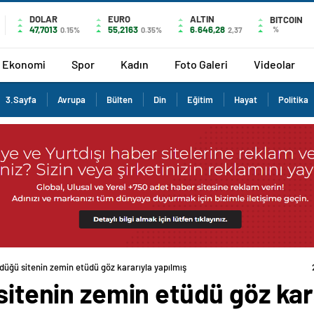
DOLAR
EURO
ALTIN
BITCOIN
47,7013
55,2163
6.646,28
%
0.15%
0.35%
2,37
Ekonomi
Spor
Kadın
Foto Galeri
Videolar
3.Sayfa
Avrupa
Bülten
Din
Eğitim
Hayat
Politika
öldüğü sitenin zemin etüdü göz kararıyla yapılmış
 sitenin zemin etüdü göz kar