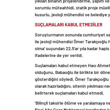
yıkılan binanın projelendirme, yapım v
sorumlu müteahhidi, statik proje müellif
kusurlu, jeoloji mühendisi ve belediye ya
SUÇLAMALARI KABUL ETMEDİLER
Soruşturmanın sonunda cumhuriyet sav
ile jeoloji mühendisi Ömer Tarakçıoğlu 
olma’ suçundan 22,5’ar yıla kadar hapis
ifadelerine de yer verildi.
Suçlamaları kabul etmeyen Hacı Ahmet 
olduğunu, Babaoğlu ile birlikte bir döne
gösterdiğini söyledi. Ömer Tarakçıoğlu
olarak hazırladığını, sitenin yıkılması
belirterek suçlamaları kabul etmedi.
‘Bilinçli taksirle ölüme ve yaralamaya 
5’nci Ağır Ceza Mahkemesi tarafından k