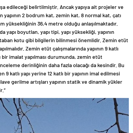
a edileceği belirtilmiştir. Ancak yapıya ait projeler ve
 yapının 2 bodrum kat, zemin kat, 8 normal kat, çatı
am yüksekliğinin 36,4 metre olduğu anlaşılmaktadır.
 yapı boyutlan, yapı tipi, yapı yüksekliği, yapının
aban kotu gibi bilgilerin bilinmesi önemlidir. Zemin etüt
yapılmalıdır. Zemin etüt çalışmalarında yapının 9 katlı
lı bir imalat yapılması durumunda, zemin etüt
 inceleme derinliğinin daha fazla olacağı da kesindir. Bu
 katlı yapı yerine 12 katlı bir yapının imal edilmesi
ve gerilme artışları yapının statik ve dinamik yükler
r.”