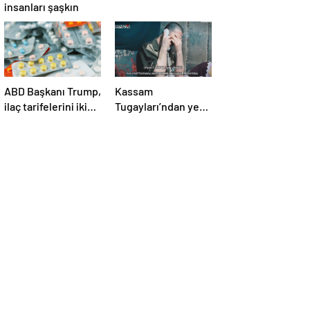
insanları şaşkın
ABD Başkanı Trump,
Kassam
ilaç tarifelerini iki
Tugayları’ndan yeni
hafta içinde
video! İsrailli esir
açıklayacağını
annesine seslendi
söyledi