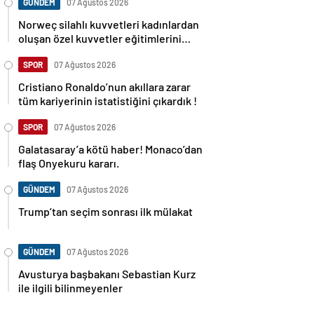
GÜNDEM
07 Ağustos 2026
Norweç silahlı kuvvetleri kadınlardan
oluşan özel kuvvetler eğitimlerini
başlattı.
SPOR
07 Ağustos 2026
Cristiano Ronaldo’nun akıllara zarar
tüm kariyerinin istatistiğini çıkardık !
SPOR
07 Ağustos 2026
Galatasaray’a kötü haber! Monaco’dan
flaş Onyekuru kararı.
GÜNDEM
07 Ağustos 2026
Trump’tan seçim sonrası ilk mülakat
GÜNDEM
07 Ağustos 2026
Avusturya başbakanı Sebastian Kurz
ile ilgili bilinmeyenler