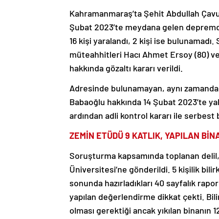
Kahramanmaraş’ta Şehit Abdullah Çavuş 
Şubat 2023’te meydana gelen depremde y
16 kişi yaralandı, 2 kişi ise bulunamadı.
müteahhitleri Hacı Ahmet Ersoy (80) ve 
hakkında gözaltı kararı verildi.
Adresinde bulunamayan, aynı zamanda st
Babaoğlu hakkında 14 Şubat 2023’te yaka
ardından adli kontrol kararı ile serbest b
ZEMİN ETÜDÜ 9 KATLIK, YAPILAN BİNA
Soruşturma kapsamında toplanan delil, b
Üniversitesi’ne gönderildi. 5 kişilik bi
sonunda hazırladıkları 40 sayfalık rapor
yapılan değerlendirme dikkat çekti. Bil
olması gerektiği ancak yıkılan binanın 12