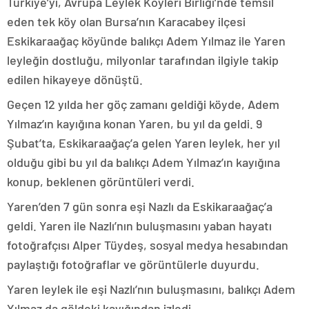
Türkiye’yi, Avrupa Leylek Köyleri Birliği’nde temsil
eden tek köy olan Bursa’nın Karacabey ilçesi
Eskikaraağaç köyünde balıkçı Adem Yılmaz ile Yaren
leyleğin dostluğu, milyonlar tarafından ilgiyle takip
edilen hikayeye dönüştü.
Geçen 12 yılda her göç zamanı geldiği köyde, Adem
Yılmaz’ın kayığına konan Yaren, bu yıl da geldi. 9
Şubat’ta, Eskikaraağaç’a gelen Yaren leylek, her yıl
olduğu gibi bu yıl da balıkçı Adem Yılmaz’ın kayığına
konup, beklenen görüntüleri verdi.
Yaren’den 7 gün sonra eşi Nazlı da Eskikaraağaç’a
geldi. Yaren ile Nazlı’nın buluşmasını yaban hayatı
fotoğrafçısı Alper Tüydeş, sosyal medya hesabından
paylaştığı fotoğraflar ve görüntülerle duyurdu.
Yaren leylek ile eşi Nazlı’nın buluşmasını, balıkçı Adem
Yılmaz da göldeki kayığından izledi.