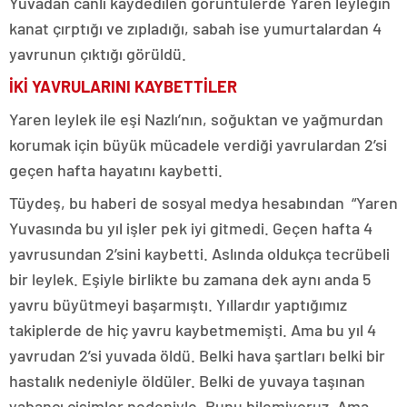
Yuvadan canlı kaydedilen görüntülerde Yaren leyleğin
kanat çırptığı ve zıpladığı, sabah ise yumurtalardan 4
yavrunun çıktığı görüldü.
İKİ YAVRULARINI KAYBETTİLER
Yaren leylek ile eşi Nazlı’nın, soğuktan ve yağmurdan
korumak için büyük mücadele verdiği yavrulardan 2’si
geçen hafta hayatını kaybetti.
Tüydeş, bu haberi de sosyal medya hesabından “Yaren
Yuvasında bu yıl işler pek iyi gitmedi. Geçen hafta 4
yavrusundan 2’sini kaybetti. Aslında oldukça tecrübeli
bir leylek. Eşiyle birlikte bu zamana dek aynı anda 5
yavru büyütmeyi başarmıştı. Yıllardır yaptığımız
takiplerde de hiç yavru kaybetmemişti. Ama bu yıl 4
yavrudan 2’si yuvada öldü. Belki hava şartları belki bir
hastalık nedeniyle öldüler. Belki de yuvaya taşınan
yabancı cisimler nedeniyle. Bunu bilemiyoruz. Ama