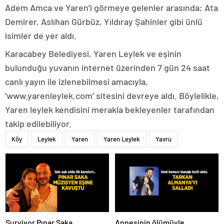
Adem Amca ve Yaren’i görmeye gelenler arasında; Ata
Demirer, Aslıhan Gürbüz, Yıldıray Şahinler gibi ünlü
isimler de yer aldı.
Karacabey Belediyesi, Yaren Leylek ve eşinin
bulunduğu yuvanın internet üzerinden 7 gün 24 saat
canlı yayın ile izlenebilmesi amacıyla,
‘www.yarenleylek.com’ sitesini devreye aldı. Böylelikle,
Yaren leylek kendisini merakla bekleyenler tarafından
takip edilebiliyor.
Köy
Leylek
Yaren
Yaren Leylek
Yavru
Survivor Pınar Saka
Annesinin ölümüyle