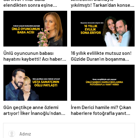
elendikten sonra eşine
yıkılmıştı! Tarkan’dan konser
kavuştu! Aşk dolu fotoğrafını
paylaşımı
Instagram’dan paylaştı
Ünlü oyuncunun babası
16 yıllık evlilikte mutsuz son!
hayatını kaybetti! Acı haberi
Güzide Duran’ın boşanma
sosyal medyadan duyurdu
davasında sürpriz isim tanık
oldu
Gün geçtikçe anne özlemi
İrem Derici hamile mi? Çıkan
artıyor! İlker İnanoğlu’ndan
haberlere fotoğrafla yanıt
duygu yüklü paylaşım
verdi