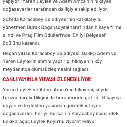
yapıyor. ‘Yaren Leylek ve Adem Amca’nın hikayesi
doğaseverler tarafından da ilgiyle takip ediliyor.
2019’da Karacabey Belediyesi’nin katkılarıyla,
yönetmen Burak Doğansoysal tarafından hikaye filme
alındı ve Prag Film Ödülleri’nde ‘En İyi Belgesel’
ödülünü kazandı.
Geçen yıl ise Karacabey Belediyesi, Balıkçı Adem ve
Yaren Leylek’in anıtını yaptırıp, hikayenin köy
meydanında ölümsüzleşmesini sağladı.
CANLI YAYINLA YUVASI İZLENEBİLİYOR
Yaren Leylek ve Adem Amca’nın hikayesi, köyde
turizm hareketliliğini de beraberinde getirdi. Hikayeyi
duyan ve leylekleri yakından görmek isteyen
doğaseverler, her yıl Bursa’nın Karacabey ilçesindeki
Eskikarağaç Leylek Köyü’nü ziyaret ediyor.