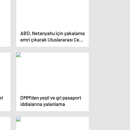
ABD, Netanyahu için yakalama
emri çıkarak Uluslararası Ceza
Mahkemesi’ne yaptırım kararı
aldı
et
DMM’den yeşil ve gri pasaport
iddialarına yalanlama