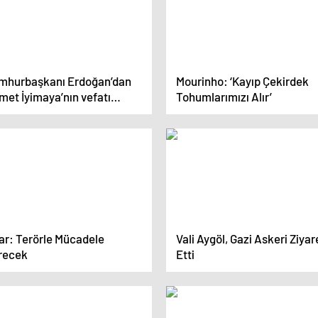
mhurbaşkanı Erdoğan’dan
Mourinho: ‘Kayıp Çekirdek
met İyimaya’nın vefatı
Tohumlarımızı Alır’
rine taziye mesajı
ar: Terörle Mücadele
Vali Aygöl, Gazi Askeri Ziyar
recek
Etti