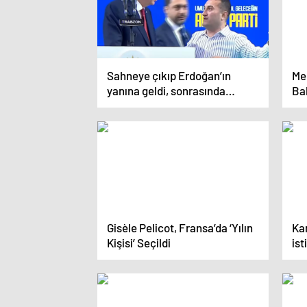
Sahneye çıkıp Erdoğan’ın
Me
yanına geldi, sonrasında
Ba
yaşananlar bomba
Gisèle Pelicot, Fransa’da ‘Yılın
Ka
Kişisi’ Seçildi
is