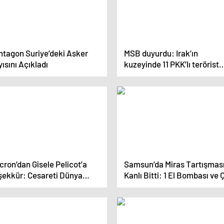
ntagon Suriye’deki Asker
MSB duyurdu: Irak’ın
ısını Açıkladı
kuzeyinde 11 PKK’lı terörist
etkisiz hale getirildi
ron’dan Gisele Pelicot’a
Samsun’da Miras Tartışmas
şekkür: Cesareti Dünya
Kanlı Bitti: 1 El Bombası ve 
pında Yankı Uyandırdı
Sayıda Silah Ele Geçirildi