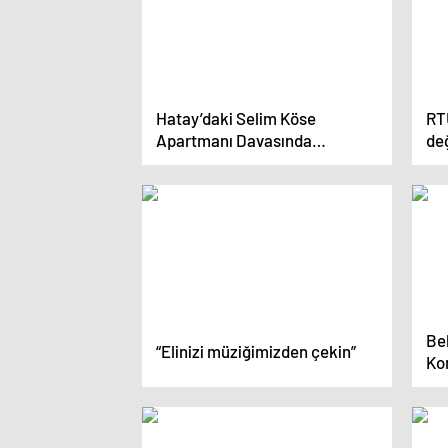
Hatay’daki Selim Köse
RT
Apartmanı Davasında
değ
Sanıkların Tutuklanma Talebi
ver
Reddedildi
Be
“Elinizi müziğimizden çekin”
Kom
Ger