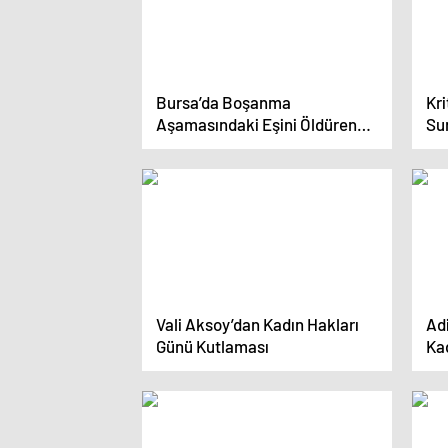
Bursa’da Boşanma
Kri
Aşamasındaki Eşini Öldüren
Su
Adam İntihar Etti
Tür
Vali Aksoy’dan Kadın Hakları
Adi
Günü Kutlaması
Kad