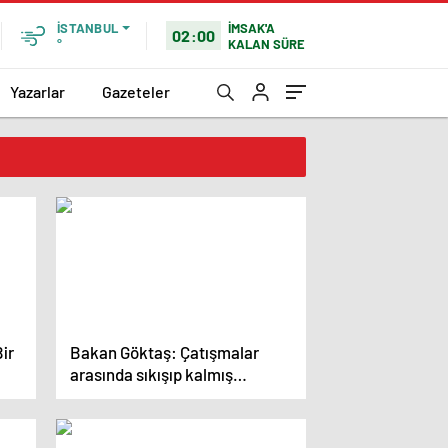
İMSAK'A
İSTANBUL
02:00
KALAN SÜRE
°
Yazarlar
Gazeteler
Bir
Bakan Göktaş: Çatışmalar
arasında sıkışıp kalmış
çocukların sesini daha fazla
duyurmalıyız