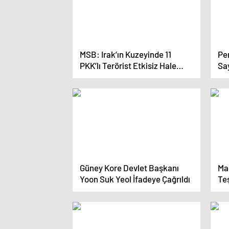
MSB: Irak’ın Kuzeyinde 11
Pe
PKK’lı Terörist Etkisiz Hale
Say
Getirildi
Güney Kore Devlet Başkanı
Mac
Yoon Suk Yeol İfadeye Çağrıldı
Te
Ça