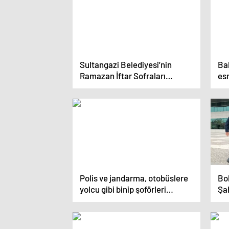
Sultangazi Belediyesi’nin
Ba
Ramazan İftar Sofraları
esn
Balkanlara Taşındı
Polis ve jandarma, otobüslere
Bo
yolcu gibi binip şoförleri
Şa
denetleyecek