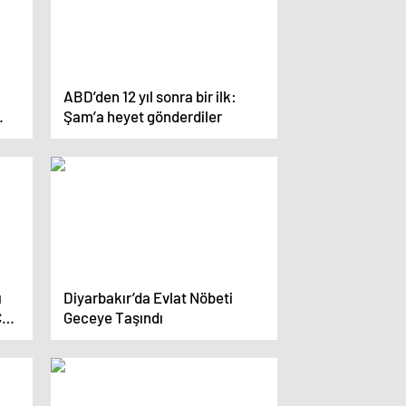
ABD’den 12 yıl sonra bir ilk:
Şam’a heyet gönderdiler
ı
Diyarbakır’da Evlat Nöbeti
Çok
Geceye Taşındı