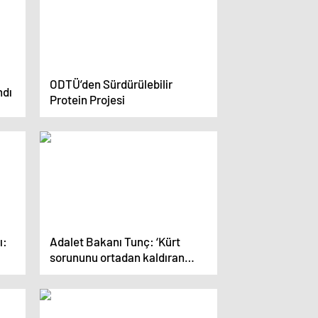
ODTÜ’den Sürdürülebilir
ndı
Protein Projesi
ı:
Adalet Bakanı Tunç: ‘Kürt
sorununu ortadan kaldıran
Recep Tayyip Erdoğan’dır, AK
Parti’dir’