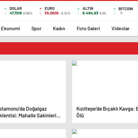
DOLAR
EURO
ALTIN
BITCOIN
47,7016
55,0609
6.494,93
%
0.06%
-0.14%
0,04
Ekonomi
Spor
Kadın
Foto Galeri
Videolar
stamonu’da Doğalgaz
Kızıltepe’de Bıçaklı Kavga: 
lentisi: Mahalle Sakinleri
Ölü
yanda