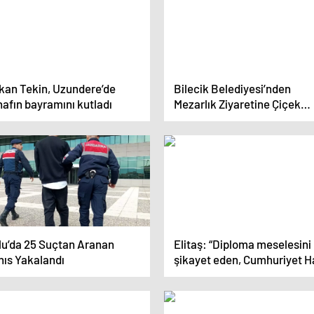
kan Tekin, Uzundere’de
Bilecik Belediyesi’nden
afın bayramını kutladı
Mezarlık Ziyaretine Çiçek
Hediyesi
lu’da 25 Suçtan Aranan
Elitaş: “Diploma meselesini
hıs Yakalandı
şikayet eden, Cumhuriyet H
Partililer. Yolsuzlukları, rüşv
şantajı şikayet edenler yine
onlar”