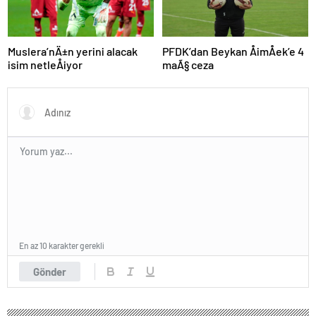
Muslera’nÄ±n yerini alacak
PFDK’dan Beykan ÅimÅek’e 4
isim netleÅiyor
maÃ§ ceza
En az 10 karakter gerekli
Gönder