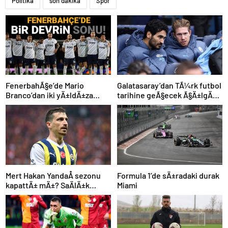
Politika
son dakika
Spor
FenerbahÃ§e’de Mario
Galatasaray’dan TÃ¼rk futbol
Branco’dan iki yÄ±ldÄ±za
tarihine geÃ§ecek Ã§Ä±lgÄ±n
veda mesajÄ±: “Gelecek
plan: Manchester City’den
sezon yoksunuz”
Ã§ifte imza
Mert Hakan YandaÅ sezonu
Formula 1’de sÄ±radaki durak
kapattÄ± mÄ±? SaÄlÄ±k
Miami
durumu hakkÄ±nda
aÃ§Ä±klama