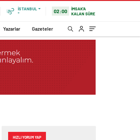
İMSAK'A
İSTANBUL
02:00
KALAN SÜRE
°
Yazarlar
Gazeteler
HIZLI YORUM YAP