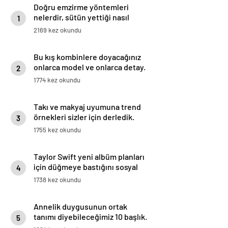
Doğru emzirme yöntemleri
nelerdir, sütün yettiği nasıl
1
anlaşılır?
2169 kez okundu
Bu kış kombinlere doyacağınız
onlarca model ve onlarca detay.
2
1774 kez okundu
Takı ve makyaj uyumuna trend
örnekleri sizler için derledik.
3
1755 kez okundu
Taylor Swift yeni albüm planları
için düğmeye bastığını sosyal
4
medyadan duyurdu!
1738 kez okundu
Annelik duygusunun ortak
tanımı diyebileceğimiz 10 başlık.
5