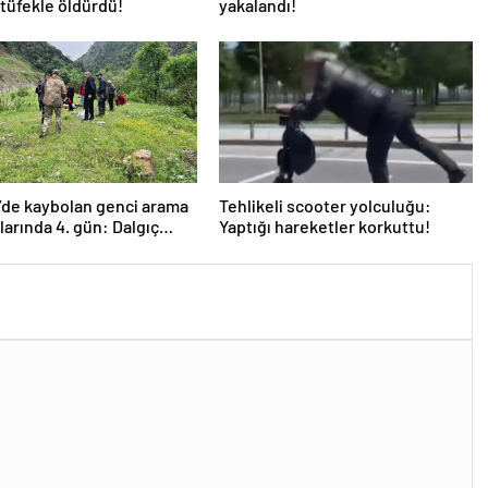
tüfekle öldürdü!
yakalandı!
’de kaybolan genci arama
Tehlikeli scooter yolculuğu:
larında 4. gün: Dalgıç
Yaptığı hareketler korkuttu!
rden birinin omzu çıktı!