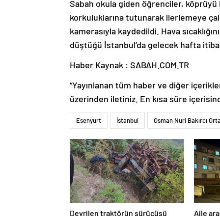
Sabah okula giden öğrenciler, köprüyü 
korkuluklarına tutunarak ilerlemeye çal
kamerasıyla kaydedildi. Hava sıcaklığın
düştüğü İstanbul’da gelecek hafta itiba
Haber Kaynak : SABAH.COM.TR
“Yayınlanan tüm haber ve diğer içerikler i
üzerinden iletiniz. En kısa süre içerisin
Esenyurt
İstanbul
Osman Nuri Bakırcı Ort
Devrilen traktörün sürücüsü
Aile ar