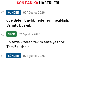
SON DAKİKA
HABERLERİ
GÜNDEM
07 Ağustos 2026
Joe Biden 6 aylık hedeflerini açıkladı.
Senato buz gibi…
SPOR
07 Ağustos 2026
En fazla kızaran takım Antalyaspor!
Tam 5 futbolcu….
GÜNDEM
07 Ağustos 2026
Norweç silahlı kuvvetleri kadınlardan
oluşan özel kuvvetler eğitimlerini
başlattı.
SPOR
07 Ağustos 2026
Cristiano Ronaldo’nun akıllara zarar
tüm kariyerinin istatistiğini çıkardık !
SPOR
07 Ağustos 2026
Galatasaray’a kötü haber! Monaco’dan