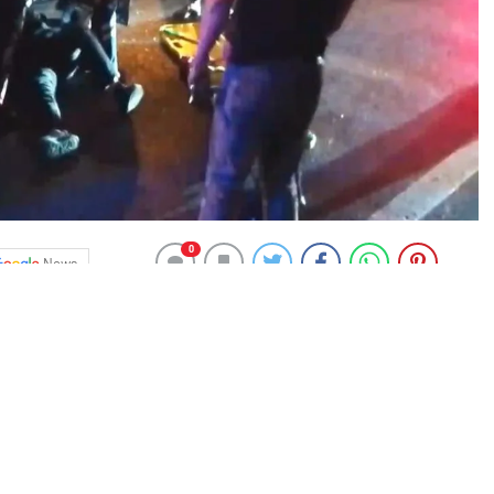
0
News
kan otomobil, yol kenarındaki ağaçları devirerek yan
aneye kaldırıldı. Aynı dakikalarda Başakşehir’de aşırı
, otobüs durağına daldı. Direksiyon kabininde sıkışan
arılarak hastaneye sevk edildi.