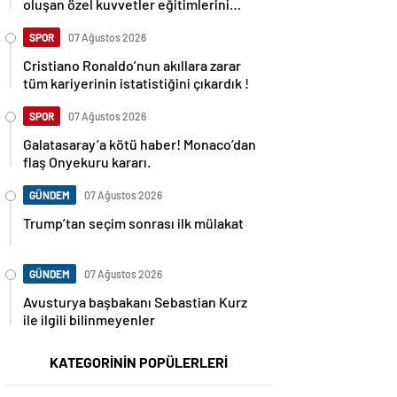
oluşan özel kuvvetler eğitimlerini
başlattı.
SPOR
07 Ağustos 2026
Cristiano Ronaldo’nun akıllara zarar
tüm kariyerinin istatistiğini çıkardık !
SPOR
07 Ağustos 2026
Galatasaray’a kötü haber! Monaco’dan
flaş Onyekuru kararı.
GÜNDEM
07 Ağustos 2026
Trump’tan seçim sonrası ilk mülakat
GÜNDEM
07 Ağustos 2026
Avusturya başbakanı Sebastian Kurz
ile ilgili bilinmeyenler
KATEGORİNİN POPÜLERLERİ