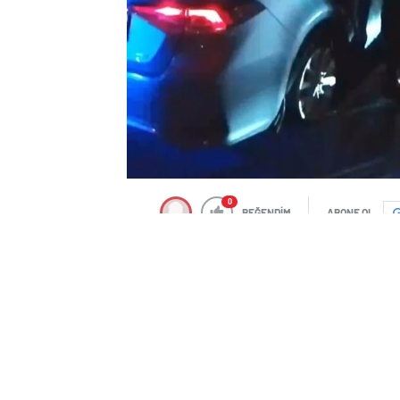
0
BEĞENDİM
ABONE OL
Bağcılar, TEM Otoyolu’nda kontrolden çı
yola uçtu. Kazada yaralanan sürücü hast
hız sonucu karşı şeride geçen otomobil
sürücü, itfaiye ekipleri tarafından kurt
AĞAÇLARI DEVİRDİ, YAN YOLA UÇTU