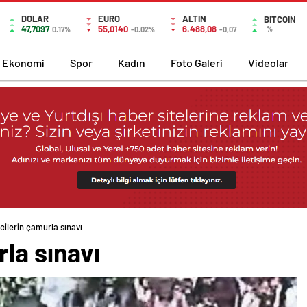
DOLAR
EURO
ALTIN
BITCOIN
47,7097
55,0140
6.488,08
%
0.17%
-0.02%
-0,07
Ekonomi
Spor
Kadın
Foto Galeri
Videolar
cilerin çamurla sınavı
la sınavı