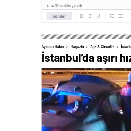
En az 10 karakter gerekli
Gönder
Aybastı Haber
Magazin
Aşk & Cinsellik
İstanb
İstanbul’da aşırı h