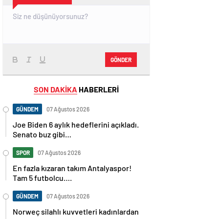
GÖNDER
SON DAKİKA
HABERLERİ
GÜNDEM
07 Ağustos 2026
Joe Biden 6 aylık hedeflerini açıkladı.
Senato buz gibi…
SPOR
07 Ağustos 2026
En fazla kızaran takım Antalyaspor!
Tam 5 futbolcu….
GÜNDEM
07 Ağustos 2026
Norweç silahlı kuvvetleri kadınlardan