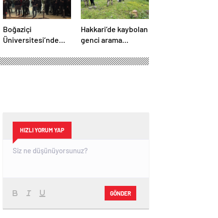
Boğaziçi
Hakkari’de kaybolan
Üniversitesi’nde
genci arama
polise saldırı: 97
çalışmalarında 4.
gösterici gözaltında
gün: Dalgıç
polislerden birinin
omzu çıktı!
HIZLI YORUM YAP
GÖNDER