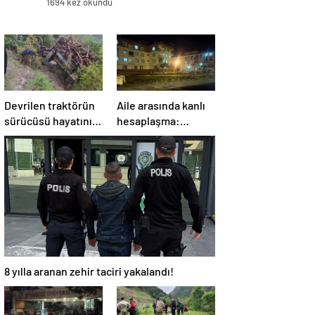
1694 kez okundu
Devrilen traktörün
Aile arasında kanlı
sürücüsü hayatını
hesaplaşma:
kaybetti
Oğlunu tüfekle
öldürdü!
8 yılla aranan zehir taciri yakalandı!