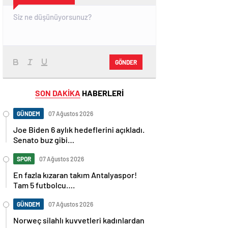
GÖNDER
SON DAKİKA
HABERLERİ
GÜNDEM
07 Ağustos 2026
Joe Biden 6 aylık hedeflerini açıkladı.
Senato buz gibi…
SPOR
07 Ağustos 2026
En fazla kızaran takım Antalyaspor!
Tam 5 futbolcu….
GÜNDEM
07 Ağustos 2026
Norweç silahlı kuvvetleri kadınlardan