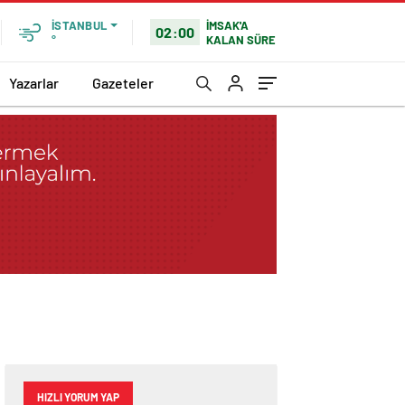
İMSAK'A
İSTANBUL
02:00
KALAN SÜRE
°
Yazarlar
Gazeteler
HIZLI YORUM YAP