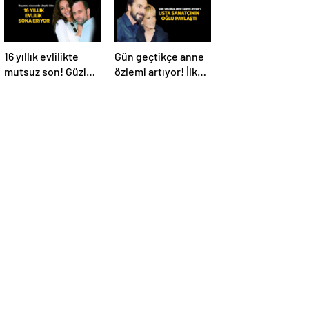
16 yıllık evlilikte
Gün geçtikçe anne
mutsuz son! Güzide
özlemi artıyor! İlker
Duran’ın boşanma
İnanoğlu’ndan
davasında sürpriz
duygu yüklü
isim tanık oldu
paylaşım