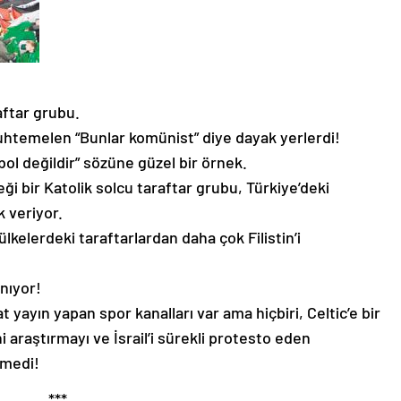
raftar grubu.
uhtemelen “Bunlar komünist” diye dayak yerlerdi!
bol değildir” sözüne güzel bir örnek.
ği bir Katolik solcu taraftar grubu, Türkiye’deki
k veriyor.
kelerdeki taraftarlardan daha çok Filistin’i
nıyor!
yayın yapan spor kanalları var ama hiçbiri, Celtic’e bir
 araştırmayı ve İsrail’i sürekli protesto eden
emedi!
***