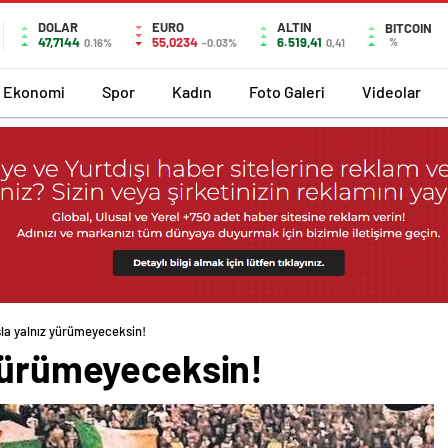
DOLAR
EURO
ALTIN
BITCOIN
47,7144
55,0234
6.519,41
%
0.16%
-0.03%
0,41
Ekonomi
Spor
Kadın
Foto Galeri
Videolar
la yalnız yürümeyeceksin!
 yürümeyeceksin!