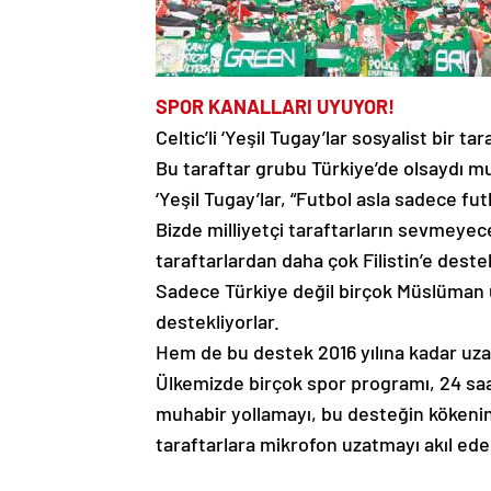
SPOR KANALLARI UYUYOR!
Celtic’li ‘Yeşil Tugay’lar sosyalist bir ta
Bu taraftar grubu Türkiye’de olsaydı m
‘Yeşil Tugay’lar, “Futbol asla sadece fut
Bizde milliyetçi taraftarların sevmeyece
taraftarlardan daha çok Filistin’e deste
Sadece Türkiye değil birçok Müslüman ül
destekliyorlar.
Hem de bu destek 2016 yılına kadar uza
Ülkemizde birçok spor programı, 24 saat 
muhabir yollamayı, bu desteğin kökenini
taraftarlara mikrofon uzatmayı akıl ed