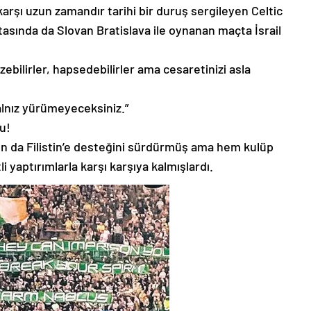
ra karşı uzun zamandır tarihi bir duruş sergileyen Celtic
aftasında da Slovan Bratislava ile oynanan maçta İsrail
ezebilirler, hapsedebilirler ama cesaretinizi asla
alnız yürümeyeceksiniz.”
u!
zon da Filistin’e desteğini sürdürmüş ama hem kulüp
 yaptırımlarla karşı karşıya kalmışlardı.