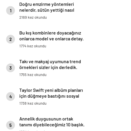
Doğru emzirme yöntemleri
nelerdir, sütün yettiği nasıl
1
anlaşılır?
2169 kez okundu
Bu kış kombinlere doyacağınız
onlarca model ve onlarca detay.
2
1774 kez okundu
Takı ve makyaj uyumuna trend
örnekleri sizler için derledik.
3
1755 kez okundu
Taylor Swift yeni albüm planları
için düğmeye bastığını sosyal
4
medyadan duyurdu!
1738 kez okundu
Annelik duygusunun ortak
tanımı diyebileceğimiz 10 başlık.
5