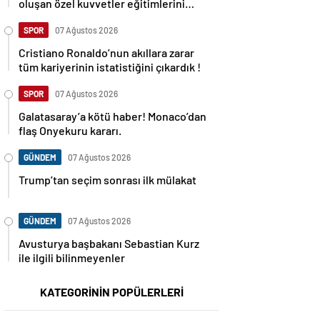
oluşan özel kuvvetler eğitimlerini
başlattı.
SPOR
07 Ağustos 2026
Cristiano Ronaldo’nun akıllara zarar
tüm kariyerinin istatistiğini çıkardık !
SPOR
07 Ağustos 2026
Galatasaray’a kötü haber! Monaco’dan
flaş Onyekuru kararı.
GÜNDEM
07 Ağustos 2026
Trump’tan seçim sonrası ilk mülakat
GÜNDEM
07 Ağustos 2026
Avusturya başbakanı Sebastian Kurz
ile ilgili bilinmeyenler
KATEGORİNİN POPÜLERLERİ