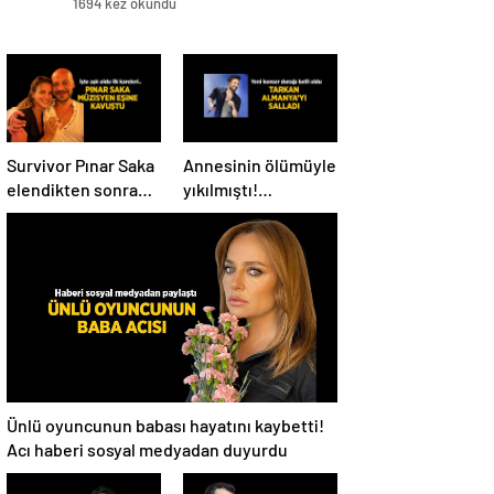
1694 kez okundu
Survivor Pınar Saka
Annesinin ölümüyle
elendikten sonra
yıkılmıştı!
eşine kavuştu! Aşk
Tarkan’dan konser
dolu fotoğrafını
paylaşımı
Instagram’dan
paylaştı
Ünlü oyuncunun babası hayatını kaybetti!
Acı haberi sosyal medyadan duyurdu