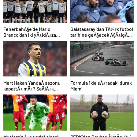
FenerbahÃ§e’de Mario
Galatasaray’dan TÃ¼rk futbol
Branco’dan iki yÄ±ldÄ±za
tarihine geÃ§ecek Ã§Ä±lgÄ±n
veda mesajÄ±: “Gelecek
plan: Manchester City’den
sezon yoksunuz”
Ã§ifte imza
Mert Hakan YandaÅ sezonu
Formula 1’de sÄ±radaki durak
kapattÄ± mÄ±? SaÄlÄ±k
Miami
durumu hakkÄ±nda
aÃ§Ä±klama
Muslera’nÄ±n yerini alacak
PFDK’dan Beykan ÅimÅek’e 4