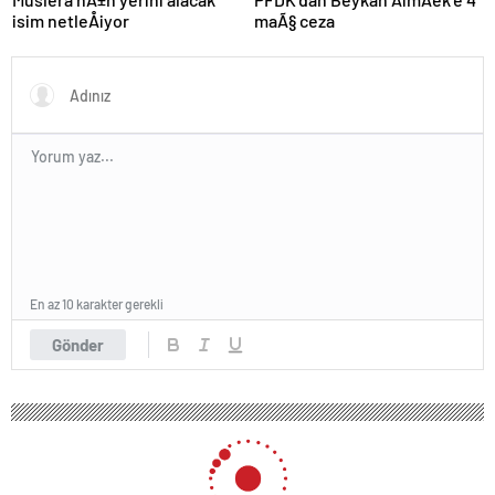
isim netleÅiyor
maÃ§ ceza
En az 10 karakter gerekli
Gönder