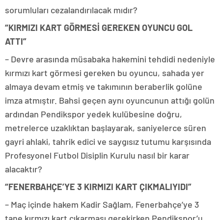
sorumluları cezalandırılacak mıdır?
“KIRMIZI KART GÖRMESİ GEREKEN OYUNCU GOL
ATTI”
– Devre arasında müsabaka hakemini tehdidi nedeniyle
kırmızı kart görmesi gereken bu oyuncu, sahada yer
almaya devam etmiş ve takımının beraberlik golüne
imza atmıştır. Bahsi geçen aynı oyuncunun attığı golün
ardından Pendikspor yedek kulübesine doğru,
metrelerce uzaklıktan başlayarak, saniyelerce süren
gayri ahlaki, tahrik edici ve saygısız tutumu karşısında
Profesyonel Futbol Disiplin Kurulu nasıl bir karar
alacaktır?
“FENERBAHÇE’YE 3 KIRMIZI KART ÇIKMALIYIDI”
– Maç içinde hakem Kadir Sağlam, Fenerbahçe’ye 3
tane kırmızı kart çıkarması gerekirken Pendikspor’u,