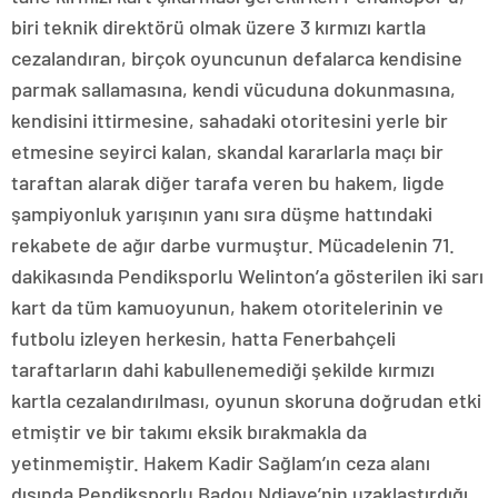
biri teknik direktörü olmak üzere 3 kırmızı kartla
cezalandıran, birçok oyuncunun defalarca kendisine
parmak sallamasına, kendi vücuduna dokunmasına,
kendisini ittirmesine, sahadaki otoritesini yerle bir
etmesine seyirci kalan, skandal kararlarla maçı bir
taraftan alarak diğer tarafa veren bu hakem, ligde
şampiyonluk yarışının yanı sıra düşme hattındaki
rekabete de ağır darbe vurmuştur. Mücadelenin 71.
dakikasında Pendiksporlu Welinton’a gösterilen iki sarı
kart da tüm kamuoyunun, hakem otoritelerinin ve
futbolu izleyen herkesin, hatta Fenerbahçeli
taraftarların dahi kabullenemediği şekilde kırmızı
kartla cezalandırılması, oyunun skoruna doğrudan etki
etmiştir ve bir takımı eksik bırakmakla da
yetinmemiştir. Hakem Kadir Sağlam’ın ceza alanı
dışında Pendiksporlu Badou Ndiaye’nin uzaklaştırdığı