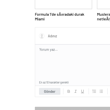
Formula 1’de sÄ±radaki durak
Muslera
Miami
netleÅ
En az 10 karakter gerekli
Gönder