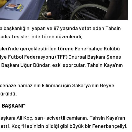
da başkanlığını yapan ve 87 yaşında vefat eden Tahsin
dis Tesisleri’nde tören düzenlendi.
leri’nde gerçekleştirilen törene Fenerbahçe Kulübü
ürkiye Futbol Federasyonu (TFF) Onursal Başkanı Şenes
Başkanı Uğur Dündar, eski sporcular, Tahsin Kaya’nın
 cenaze namazının kılınması için Sakarya’nın Geyve
türüldü.
 BAŞKANI”
anı Ali Koç, sarı-lacivertli camianın, Tahsin Kaya’nın
ti. Koç “Hepinizin bildiği gibi büyük bir Fenerbahçeliyi,