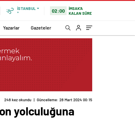
İMSAK'A
İSTANBUL
02:00
KALAN SÜRE
°
Yazarlar
Gazeteler
248 kez okundu
|
Güncelleme: 28 Mart 2024 00:15
son yolculuğuna