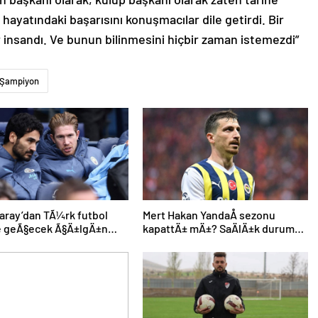
ayatındaki başarısını konuşmacılar dile getirdi. Bir
 insandı. Ve bunun bilinmesini hiçbir zaman istemezdi”
Şampiyon
aray’dan TÃ¼rk futbol
Mert Hakan YandaÅ sezonu
ne geÃ§ecek Ã§Ä±lgÄ±n
kapattÄ± mÄ±? SaÄlÄ±k durumu
anchester City’den Ã§ifte
hakkÄ±nda aÃ§Ä±klama