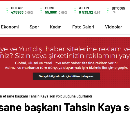
DOLAR
EURO
ALTIN
BITCOIN
47,5963
55,0681
6.539,92
%
0.06%
0.09%
0,67
Ekonomi
Spor
Kadın
Foto Galeri
Videolar
n efsane başkanı Tahsin Kaya son yolculuğuna uğurlandı
sane başkanı Tahsin Kaya 