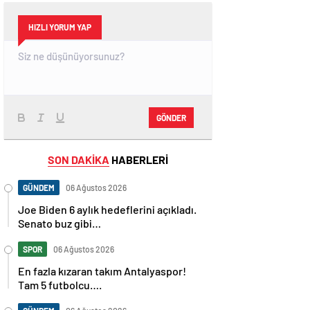
HIZLI YORUM YAP
GÖNDER
SON DAKİKA
HABERLERİ
GÜNDEM
06 Ağustos 2026
Joe Biden 6 aylık hedeflerini açıkladı.
Senato buz gibi…
SPOR
06 Ağustos 2026
En fazla kızaran takım Antalyaspor!
Tam 5 futbolcu….