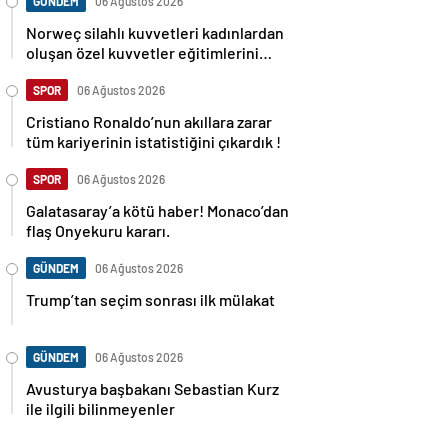
GÜNDEM
06 Ağustos 2026
Norweç silahlı kuvvetleri kadınlardan
oluşan özel kuvvetler eğitimlerini
başlattı.
SPOR
06 Ağustos 2026
Cristiano Ronaldo’nun akıllara zarar
tüm kariyerinin istatistiğini çıkardık !
SPOR
06 Ağustos 2026
Galatasaray’a kötü haber! Monaco’dan
flaş Onyekuru kararı.
GÜNDEM
06 Ağustos 2026
Trump’tan seçim sonrası ilk mülakat
GÜNDEM
06 Ağustos 2026
Avusturya başbakanı Sebastian Kurz
ile ilgili bilinmeyenler