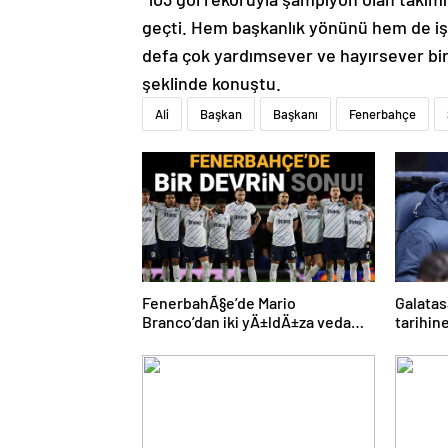
geçti. Hem başkanlık yönünü hem de iş h
defa çok yardımsever ve hayırsever bir
şeklinde konuştu.
Ali
Başkan
Başkanı
Fenerbahçe
FenerbahÃ§e’de Mario
Galatas
Branco’dan iki yÄ±ldÄ±za veda
tarihi
mesajÄ±: “Gelecek sezon
plan: M
yoksunuz”
imza