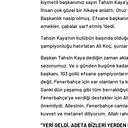
kıymetli başkanımız sayın Tahsin Kaya’y
İhsan çok güzel bir hikaye anlattı. Otu
Başkanlık nasip olmuş. Efsane başkanı
emekler, çabalar sarf etmiş “dedi.
Tahsin Kaya’nın kulübün başında olduğu
şampiyonluğu hatırlatan Ali Koç, şunlar
Başkan Tahsin Kaya dediğin zaman akl
sezonumuz. Ve o günden bugüne kadar 
başkanı, 103 gollü efsane şampiyonları
değil, Fenerbahçe için var olanların ta 
Sanki dün yaşamış gibi tüm berraklığıyl
Fenerbahçe’ye verdiği destekler için Al
önemliydi. Ailesinin, Fenerbahçe camias
kuvvet ve metanet diliyorum. Allah rah
“YERİ GELDİ, ADETA BİZLERİ YERDEN 