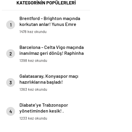
KATEGORİNİN POPÜLERLERİ
Brentford – Brighton maçında
korkutan anlar! Yunus Emre
1
Konak oyuna devam edemedi…
1478 kez okundu
Barcelona – Celta Vigo maçında
inanılmaz geri dönüş! Raphinha
2
maça damga vurdu
1398 kez okundu
Galatasaray, Konyaspor maçı
hazırlıklarına başladı!
3
1363 kez okundu
Diabate’ye Trabzonspor
yönetiminden kesik! .
4
1233 kez okundu