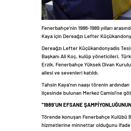
Fenerbahçe’nin 1986-1989 yılları arasın
Kaya için Dereağzı Lefter Küçükandonya
Dereağzı Lefter Küçükandonyadis Tesis
Başkanı Ali Koç, kulüp yöneticileri, T
Erzik, Fenerbahçe Yüksek Divan Kurulu 
ailesi ve sevenleri katıldı.
Tahsin Kaya’nın naaşı törenin ardından
ilçesinde bulunan Merkez Camisi’ne gö
“1989’UN EFSANE ŞAMPİYONLUĞUNUN
Törende konuşan Fenerbahçe Kulübü Başk
hizmetlerine minnettar olduğunu ifade et