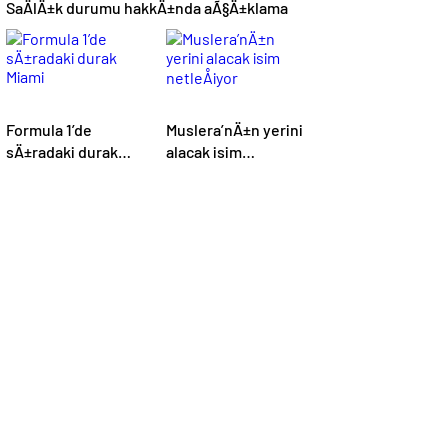
SaÄlÄ±k durumu hakkÄ±nda aÃ§Ä±klama
Formula 1’de
Muslera’nÄ±n yerini
sÄ±radaki durak
alacak isim
Miami
netleÅiyor