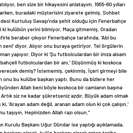
ılıyor, ben size bir hikayesini anlatayım. 1955-60 yılları
parken, buradaki müşterisini ziyarete gelmiş. Sohbet
esi Kurtuluş Savaşı’nda şehit olduğu için Fenerbahçe
i ki kulübün yerini bilmiyor. Maça gitmemiş. Oradan
afirle beraber çıkıyor Fenerbahçe tarafında. ‘Abi bu
seni’ diyor. Alıyor onu buraya getiriyor. Tel örgülerin
man yapıyor. Diyor ki ‘Şu futbolculardan bir imza alsam
hçeli futbolculardan bir anı.’ Düşünmüş ki koskoca
verecek demiş? İstememiş, çekinmiş. İçeri girmeyi bile
h onu bu kulübe başkan yaptı. Bunu da bizlere her
köyünden Allah beni böyle koskoca bir camianın başına
. Artık siz ne kadar şükretseniz azdır. Büyük adam olmak
ki, ‘Arayan adam değil, aranan adam olun ki çok çalışın.’
unu taşıyın. Hepinizden Allah razı olsun.”
n Kurulu Başkanı Uğur Dündar ise yaptığı açıklamada,
n başkanı olarak, kulüp başkanı olarak zaten tarihe