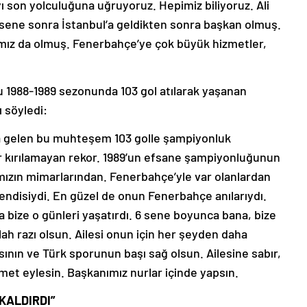
ı son yolculuğuna uğruyoruz. Hepimiz biliyoruz. Ali
z sene sonra İstanbul’a geldikten sonra başkan olmuş.
mız da olmuş. Fenerbahçe’ye çok büyük hizmetler,
 1988-1989 sezonunda 103 gol atılarak yaşanan
ı söyledi:
a gelen bu muhteşem 103 golle şampiyonluk
kırılamayan rekor. 1989’un efsane şampiyonluğunun
mızın mimarlarından. Fenerbahçe’yle var olanlardan
kendisiydi. En güzel de onun Fenerbahçe anılarıydı.
a bize o günleri yaşatırdı. 6 sene boyunca bana, bize
lah razı olsun. Ailesi onun için her şeyden daha
ının ve Türk sporunun başı sağ olsun. Ailesine sabır,
met eylesin. Başkanımız nurlar içinde yapsın.
KALDIRDI”