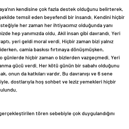
aya’nın kendisine çok fazla destek olduğunu belirterek,
 şekilde temsil eden beyefendi bir insandı. Kendini hiçbir
teğiyle her zaman her ihtiyacımız olduğunda yanı
izde hep yanımızda oldu. Akil insan gibi davrandı. Yeri
yaptı, yeri geldi moral verdi. Hiçbir zaman bizi yalnız
 giderken, camia baskısı fırtınaya dönüşmüşken,
 günlerde hiçbir zaman o bizlerden vazgeçmedi. Yeri
ayanma gücü verdi. Her kötü günün bir sabahı olduğunu
ak, onun da katkıları vardır. Bu davranışı ve 6 sene
iyle, dostlarıyla hoş sohbet ve leziz yemekleri hiçbir
bulundu.
 gerçekleştirilen tören sebebiyle çok duygulandığını