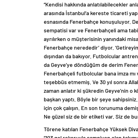
“Kendisi hakkında anlatılabilecekler anlat
arasında İstanbul’a kereste ticareti ya
esnasında Fenerbahçe konuşuluyor. Ded
sempatisi var ve Fenerbahçeli ama tabi
ayrılırken o müşterisinin yanındaki mis
Fenerbahçe nerededir’ diyor. ‘Getireyim 
dışından da bakıyor. Futbolcular antren
da Geyve’ye döndüğüm de derim Fenerba
Fenerbahçeli futbolcular bana imza mı 
teşebbüs etmemiş. Ve 30 yıl sonra Alla
zaman anlatır ki şükredin Geyve’nin o 
başkan yaptı. Böyle bir şeye sahipsiniz
için çok çalışın. En son torunuma demiş 
Ne güzel siz de bir etiketi var. Siz de b
Törene katılan Fenerbahçe Yüksek Diva
“103 gol rekoruyla şampiyon olan takımı