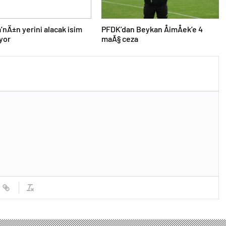
’nÄ±n yerini alacak isim
PFDK’dan Beykan ÅimÅek’e 4
iyor
maÃ§ ceza