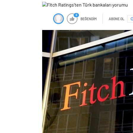
0
BEĞENDİM
ABONE OL