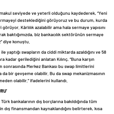
n makul seviyede ve yeterli olduğunu kaydederek, “Yeni
sermayeyi desteklediğini görüyoruz ve bu durum, kurda
i görüyor. Kârlılık azalabilir ama hala sermaye yapısını
ak baktığımızda, biz bankacılık sektörünün sermaye
” diye konuştu.
le yaptığı swapların da ciddi miktarda azaldığını ve 58
ra kadar gerilediğini anlatan Kılınç, “Buna karşın
an sonrasında Merkez Bankası bu swap limitlerini
a da bir gevşeme olabilir. Bu da swap mekanizmasının
en olabilir.” ifadelerini kullandı.
URU’
 Türk bankalarının dış borçlarına bakıldığında tüm
in dış finansmandan kaynaklandığını belirterek, kısa