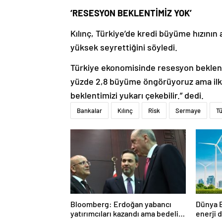
‘RESESYON BEKLENTİMİZ YOK’
Kılınç, Türkiye’de kredi büyüme hızın
yüksek seyrettiğini söyledi.
Türkiye ekonomisinde resesyon beklentil
yüzde 2,8 büyüme öngörüyoruz ama ilk
beklentimizi yukarı çekebilir.” dedi.
Bankalar
Kılınç
Risk
Sermaye
T
Bloomberg: Erdoğan yabancı
Dünya 
yatırımcıları kazandı ama bedelini
enerji 