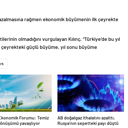
ın azalmasına rağmen ekonomik büyümenin ilk çeyrekte
erinin olmadığını vurgulayan Kılınç, “Türkiye’de bu yıl
 çeyrekteki güçlü büyüme, yıl sonu büyüme
ürk
Ekonomik Forumu: Temiz
AB doğalgaz ithalatını azalttı,
dönüşümü yavaşlıyor
Rusya’nın sepetteki payı düştü