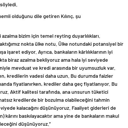
 söyledi.
emli olduğunu dile getiren Kılınç, şu
azalma bizim için temel reyting duyarlılıkları.
baktığımız nokta ülke notu. Ülke notundaki potansiyel bir
şa işaret ediyor. Ayrıca, bankaların kârlılıklarının iyi
kta biraz azalma bekliyoruz ama hala iyi seviyede
niyle mevduat ve kredi arasında bir uyumsuzluk var.
en, kredilerin vadesi daha uzun. Bu durumda faizler
nda fiyatlanırken, krediler daha geç fiyatlanıyor. Bu
z. Aktif kalitesi tarafında, ana unsurun tüketici
inatsız kredilerde bir bozulma olabileceğini tahmin
viyede kalacağını düşünüyoruz. Faaliyet giderleri de
ın) kârını baskılayacaktır ama yine de bankaların makul
deceğini düşünüyoruz.”