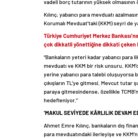
vadeli borç tutarının yüksek olmasının 
Kılınç, yabancı para mevduatı azalmas
Korumalı Mevduat’taki (KKM) seyri de yak
Türkiye Cumhuriyet Merkez Bankası’nın
çok dikkatli yönettiğine dikkati çeken
“Bankaların yeteri kadar yabancı para l
mevduatı ve KKM bir risk unsuru. KKM’d
yerine yabancı para talebi oluşuyorsa b
çıkışların TL’ye gitmesi. Mevcut tutar 
paraya gitmesindense, özellikle TCMB’n
hedefleniyor.”
‘MAKUL SEVİYEDE KÂRLILIK DEVAM E
Ahmet Emre Kılınç, bankaların dış fina
para mevduatındaki ilerleyişe ve KKM’ni