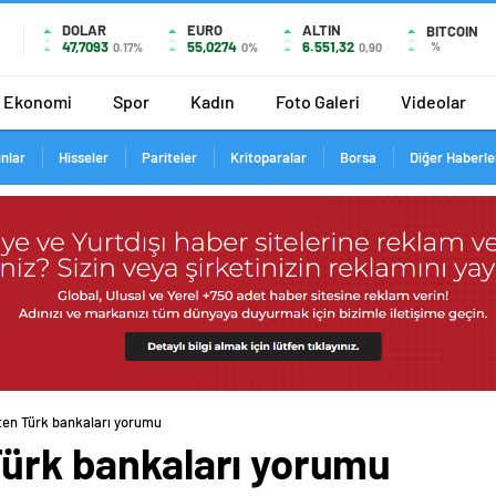
DOLAR
EURO
ALTIN
BITCOIN
47,7093
55,0274
6.551,32
%
0.17%
0%
0,90
Ekonomi
Spor
Kadın
Foto Galeri
Videolar
ınlar
Hisseler
Pariteler
Kritoparalar
Borsa
Diğer Haberle
’ten Türk bankaları yorumu
Türk bankaları yorumu