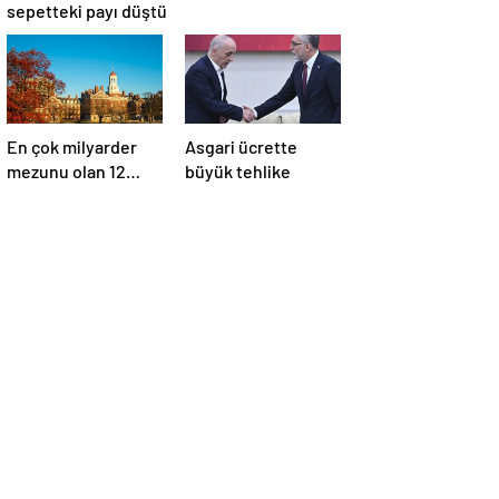
sepetteki payı düştü
En çok milyarder
Asgari ücrette
mezunu olan 12
büyük tehlike
üniversite