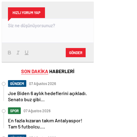
HIZLI YORUM YAP
GÖNDER
SON DAKİKA
HABERLERİ
GÜNDEM
07 Ağustos 2026
Joe Biden 6 aylık hedeflerini açıkladı.
Senato buz gibi…
SPOR
07 Ağustos 2026
En fazla kızaran takım Antalyaspor!
Tam 5 futbolcu….