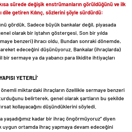
kısa sürede değişik enstrümanların görüldüğünü ve ilk
dile getiren Kılınç, sözlerini şöyle sürdürdü:
ünü gördük. Sadece büyük bankalar değil, piyasada
nel olarak bir iştahın göstergesi. Son bir yılda
sermaye benzeri) ihracı oldu. Bundan sonraki dönemde,
 hareket edeceğini düşünüyoruz. Bankalar (ihraçlarda)
 bir sermaye ya da yabancı para likidite ihtiyaçları
APISI YETERLİ’
önemli miktardaki ihraçların özellikle sermaye benzeri
turduğunu belirterek, genel olarak şartların bu şekilde
rsat kollayacağını düşündüklerini söyledi.
 yaşadığımız kadar bir ihraç öngörmüyoruz” diyen
arak uygun ortamda ihraç yapmaya devam edeceğini