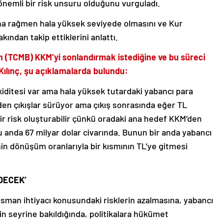
önemli bir risk unsuru olduğunu vurguladı.
ına rağmen hala yüksek seviyede olmasını ve Kur
ından takip ettiklerini anlattı.
 (TCMB) KKM’yi sonlandırmak istediğine ve bu süreci
 Kılınç, şu açıklamalarda bulundu:
ikiditesi var ama hala yüksek tutardaki yabancı para
en çıkışlar sürüyor ama çıkış sonrasında eğer TL
ir risk oluşturabilir çünkü oradaki ana hedef KKM’den
şu anda 67 milyar dolar civarında. Bunun bir anda yabancı
in dönüşüm oranlarıyla bir kısmının TL’ye gitmesi
DECEK’
nsman ihtiyacı konusundaki risklerin azalmasına, yabancı
n seyrine bakıldığında, politikalara hükümet