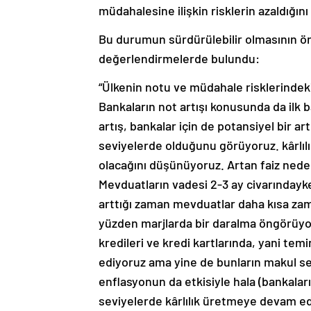
müdahalesine ilişkin risklerin azaldığını
Bu durumun sürdürülebilir olmasının ön
değerlendirmelerde bulundu:
“Ülkenin notu ve müdahale risklerindeki 
Bankaların not artışı konusunda da ilk 
artış, bankalar için de potansiyel bir artı
seviyelerde olduğunu görüyoruz. kârlılı
olacağını düşünüyoruz. Artan faiz nede
Mevduatların vadesi 2-3 ay civarındayk
arttığı zaman mevduatlar daha kısa zama
yüzden marjlarda bir daralma öngörüyoru
kredileri ve kredi kartlarında, yani tem
ediyoruz ama yine de bunların makul se
enflasyonun da etkisiyle hala (bankalar
seviyelerde kârlılık üretmeye devam e