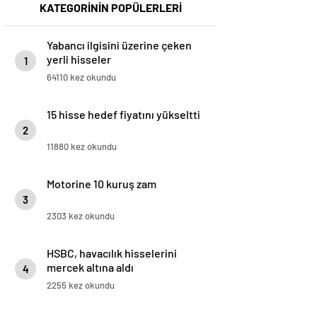
KATEGORİNİN POPÜLERLERİ
Yabancı ilgisini üzerine çeken
yerli hisseler
1
64110 kez okundu
15 hisse hedef fiyatını yükseltti
2
11880 kez okundu
Motorine 10 kuruş zam
3
2303 kez okundu
HSBC, havacılık hisselerini
mercek altına aldı
4
2255 kez okundu