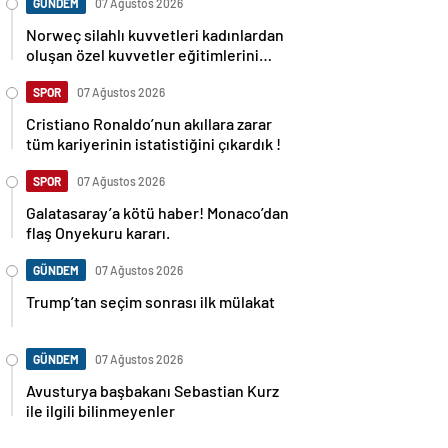
GÜNDEM
07 Ağustos 2026
Norweç silahlı kuvvetleri kadınlardan
oluşan özel kuvvetler eğitimlerini
başlattı.
SPOR
07 Ağustos 2026
Cristiano Ronaldo’nun akıllara zarar
tüm kariyerinin istatistiğini çıkardık !
SPOR
07 Ağustos 2026
Galatasaray’a kötü haber! Monaco’dan
flaş Onyekuru kararı.
GÜNDEM
07 Ağustos 2026
Trump’tan seçim sonrası ilk mülakat
GÜNDEM
07 Ağustos 2026
Avusturya başbakanı Sebastian Kurz
ile ilgili bilinmeyenler