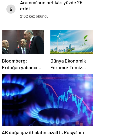
Aramco’nun net kârı yüzde 25
eridi
5
2132 kez okundu
Bloomberg:
Dünya Ekonomik
Erdoğan yabancı
Forumu: Temiz
yatırımcıları kazandı
enerji dönüşümü
ama bedelini
yavaşlıyor
Türkler ödedi
AB doğalgaz ithalatını azalttı, Rusya’nın