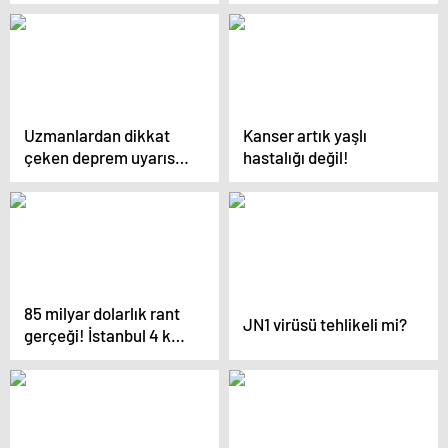
risklerini artırdı
Uzmanlardan dikkat
Kanser artık yaşlı
çeken deprem uyarısı:
hastalığı değil!
En riskli bölüm orası
85 milyar dolarlık rant
JN1 virüsü tehlikeli mi?
gerçeği! İstanbul 4 kez
dönüştürüldü