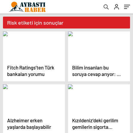
Risk etiketi için sonuçlar
Fitch Ratings’ten Türk
Bilim insanları bu
bankaları yorumu
soruya cevap arıyor: Z
kuşağı neden daha hızlı
yaşlanıyor?
Alzheimer erken
Kızıldeniz’deki gerilim
yaşlarda başlayabilir
gemilerin sigorta