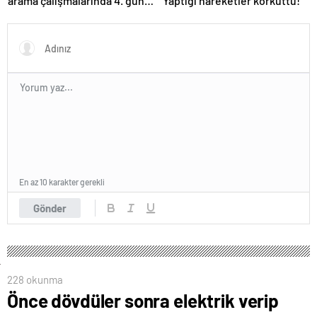
arama çalışmalarında 4. gün:
Yaptığı hareketler korkuttu!
Dalgıç polislerden birinin
omzu çıktı!
En az 10 karakter gerekli
Gönder
228 okunma
Önce dövdüler sonra elektrik verip