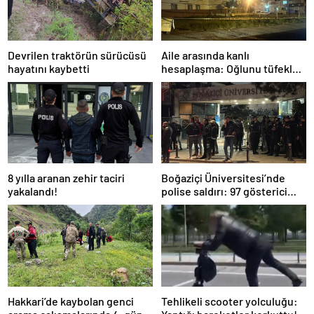
Devrilen traktörün sürücüsü
Aile arasında kanlı
hayatını kaybetti
hesaplaşma: Oğlunu tüfekle
öldürdü!
8 yılla aranan zehir taciri
Boğaziçi Üniversitesi’nde
yakalandı!
polise saldırı: 97 gösterici
gözaltında
Hakkari’de kaybolan genci
Tehlikeli scooter yolculuğu: