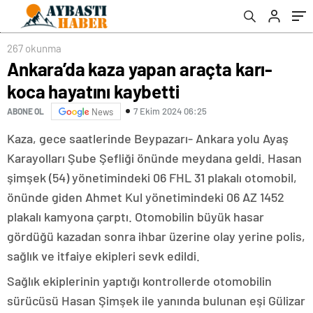
267 okunma
Ankara’da kaza yapan araçta karı-
koca hayatını kaybetti
7 Ekim 2024 06:25
ABONE OL
News
Kaza, gece saatlerinde Beypazarı- Ankara yolu Ayaş
Karayolları Şube Şefliği önünde meydana geldi. Hasan
şimşek (54) yönetimindeki 06 FHL 31 plakalı otomobil,
önünde giden Ahmet Kul yönetimindeki 06 AZ 1452
plakalı kamyona çarptı. Otomobilin büyük hasar
gördüğü kazadan sonra ihbar üzerine olay yerine polis,
sağlık ve itfaiye ekipleri sevk edildi.
Sağlık ekiplerinin yaptığı kontrollerde otomobilin
sürücüsü Hasan Şimşek ile yanında bulunan eşi Gülizar