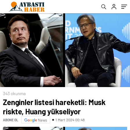
343 okunma
Zenginler listesi hareketli: Musk
riskte, Huang yükseliyor
1 Mart 2024 00:48
ABONE OL
News