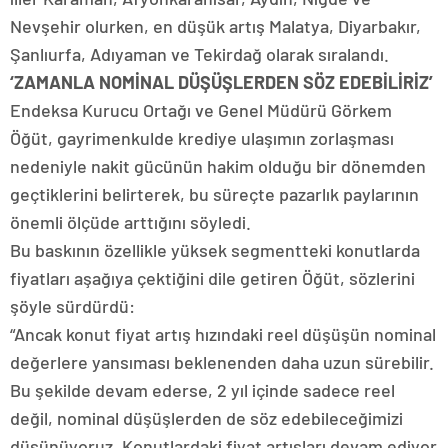
Nevşehir olurken, en düşük artış Malatya, Diyarbakır,
Şanlıurfa, Adıyaman ve Tekirdağ olarak sıralandı.
‘ZAMANLA NOMİNAL DÜŞÜŞLERDEN SÖZ EDEBİLİRİZ’
Endeksa Kurucu Ortağı ve Genel Müdürü Görkem
Öğüt, gayrimenkulde krediye ulaşımın zorlaşması
nedeniyle nakit gücünün hakim olduğu bir dönemden
geçtiklerini belirterek, bu süreçte pazarlık paylarının
önemli ölçüde arttığını söyledi.
Bu baskının özellikle yüksek segmentteki konutlarda
fiyatları aşağıya çektiğini dile getiren Öğüt, sözlerini
şöyle sürdürdü:
“Ancak konut fiyat artış hızındaki reel düşüşün nominal
değerlere yansıması beklenenden daha uzun sürebilir.
Bu şekilde devam ederse, 2 yıl içinde sadece reel
değil, nominal düşüşlerden de söz edebileceğimizi
düşünüyoruz. Konutlardaki fiyat artışları devam ediyor