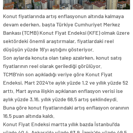
Konut fiyatlarında artış enflasyonun altında kalmaya
devam ederken, başta Türkiye Cumhuriyet Merkez
Bankası (TCMB) Konut Fiyat Endeksi (KFE) olmak üzere
sektördeki önemli araştırmalar, fiyatlardaki reel
düşüşün yüzde 16’yı aştığını gösteriyor.
Son aylarda konuta olan talep azalırken, konut satış
fiyatlarının reel olarak gerilediği görülüyor.
TCMB’nin son açıkladığı veriye göre Konut Fiyat
Endeksi, Mart 2024’te aylık yüzde 1,2 ve yıllık yüzde 52
arttı. Mart ayına ilişkin açıklanan enflasyon verisi ise
aylık yüzde 3,16, yıllık yüzde 68,5 artış şeklindeydi.
Buna göre konut fiyatlarındaki artış enflasyon oranının
16,5 puan altında kaldı.
Konut Fiyat Endeksi martta yıllık bazda İstanbul’da
yüzde 40,4, Ankara’da yüzde 63,9, İzmir’de yüzde 49,5