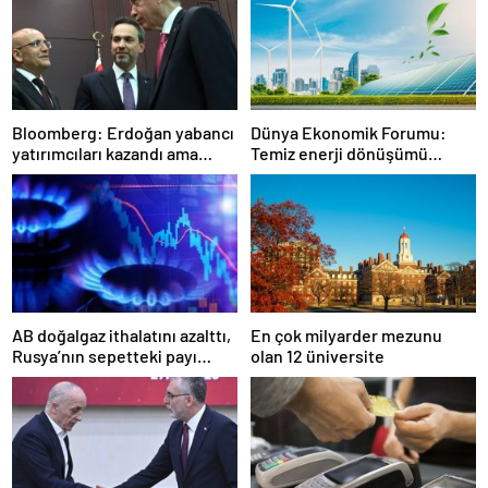
Bloomberg: Erdoğan yabancı
Dünya Ekonomik Forumu:
yatırımcıları kazandı ama
Temiz enerji dönüşümü
bedelini Türkler ödedi
yavaşlıyor
AB doğalgaz ithalatını azalttı,
En çok milyarder mezunu
Rusya’nın sepetteki payı
olan 12 üniversite
düştü