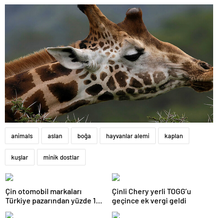
animals
aslan
boğa
hayvanlar alemi
kaplan
kuşlar
minik dostlar
Çin otomobil markaları
Çinli Chery yerli TOGG’u
Türkiye pazarından yüzde 10
geçince ek vergi geldi
pay alıyor