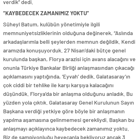
verdik” dedi.
“KAYBEDECEK ZAMANIMIZ YOKTU”
Süheyl Batum, kulübün yönetimiyle ilgili
memnuniyetsizliklerinin olduğuna değinerek, “Aslında
arkadaşlarımla belli şeylerden memnun değildik. Kendi
aramızda konuşuyorduk. 27 Nisan’daki bütçe genel
kurulunda başkan, Florya arazisi için avans alacağını ve
onunla Türkiye Bankalar Birliği anlaşmasından çıkacağı
açıklamasını yaptığında, ‘Eyvah’ dedik. Galatasaray’ın
çok ciddi bir tehlike ile karşı karşıya kalacağını
düşündük. Florya’da bir anlaşma olduğunu anladık. Bu
yüzden yola çıktık. Galatasaray Genel Kurulunun Sayın
Başkana verdiği yetkiye göre böyle bir anlaşmanın
yapılma aşamasına gelinmemesi gerekliydi. Başkan bu
anlaşmayı açıklayınca kaybedecek zamanımız yoktu.
Biz de şampiyonluğu heyecanla bekliyoruz ancak 3