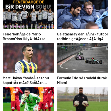
FenerbahÃ§e’de Mario
Galatasaray’dan TÃ¼rk futbol
Branco’dan iki yÄ±ldÄ±za
tarihine geÃ§ecek Ã§Ä±lgÄ±n
veda mesajÄ±: “Gelecek
plan: Manchester City’den
sezon yoksunuz”
Ã§ifte imza
Mert Hakan YandaÅ sezonu
Formula 1’de sÄ±radaki durak
kapattÄ± mÄ±? SaÄlÄ±k
Miami
durumu hakkÄ±nda
aÃ§Ä±klama