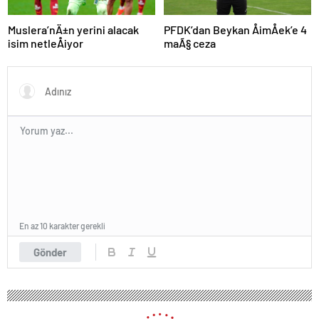
Muslera’nÄ±n yerini alacak
PFDK’dan Beykan ÅimÅek’e 4
isim netleÅiyor
maÃ§ ceza
En az 10 karakter gerekli
Gönder