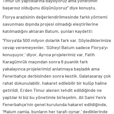
Timur’un yaptıklarına bayılıyoruz ama yönetimin
başarısız olduğunu düşünüyoruz” diye konuştu.
Florya arazisinin değerlendirilmesinde farklı yöntemi
savunması dışında projesi olmadığı eleştirilerine
katılmadığını aktaran Batum, şunları kaydetti:
“Florya’da 500 milyon dolarlık fark var. Söylediklerimize
cevap veremeyenler, ‘Süheyl Batum sadece Florya’yı
konuşuyor.’ diyor. Ayrıca projelerimiz var. Fatih
Karagümrük maçından sonra 6 puanlık fark
yakalayınca projelerimizi anlatmaya başladık ama
Fenerbahçe derbisinden sonra kestik. Galatasaray çok
rahat dokunulabilir, hakaret edilebilir bir kulüp haline
getirildi. Erden Timur alenen tehdit edildiğinde ne
yaptılar ki biz bu yönetimle birleşelim. Ali Sami Yen’e
Fenerbahçe’nin genel kurulunda hakaret edildiğinde,
‘Malum camia, bunların her tarafı oynar.’ dediklerinde