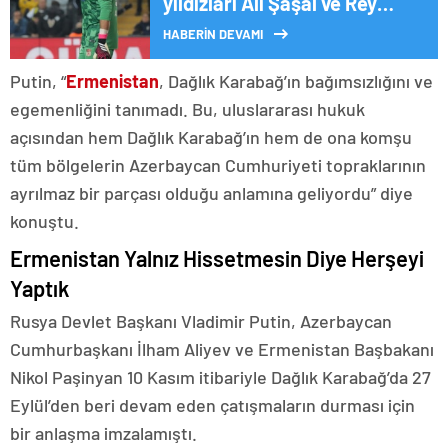
yıldızları Ali Şaşal ve Rey
Manaj
HABERİN DEVAMI
Putin, “
Ermenistan
, Dağlık Karabağ’ın bağımsızlığını ve
egemenliğini tanımadı. Bu, uluslararası hukuk
açısından hem Dağlık Karabağ’ın hem de ona komşu
tüm bölgelerin Azerbaycan Cumhuriyeti topraklarının
ayrılmaz bir parçası olduğu anlamına geliyordu” diye
konuştu.
Ermenistan Yalnız Hissetmesin Diye Herşeyi
Yaptık
Rusya Devlet Başkanı Vladimir Putin, Azerbaycan
Cumhurbaşkanı İlham Aliyev ve Ermenistan Başbakanı
Nikol Paşinyan 10 Kasım itibariyle Dağlık Karabağ’da 27
Eylül’den beri devam eden çatışmaların durması için
bir anlaşma imzalamıştı.