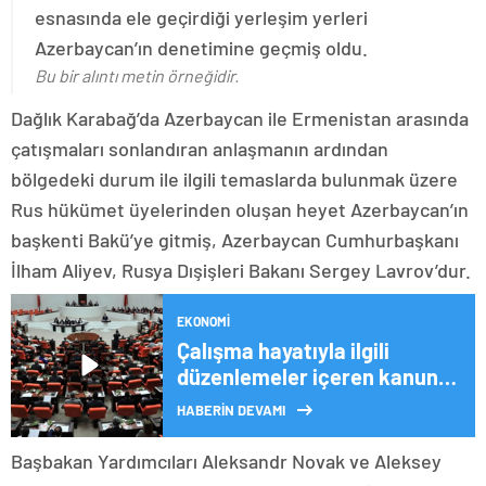
esnasında ele geçirdiği yerleşim yerleri
Azerbaycan’ın denetimine geçmiş oldu.
Bu bir alıntı metin örneğidir.
Dağlık Karabağ’da Azerbaycan ile Ermenistan arasında
çatışmaları sonlandıran anlaşmanın ardından
bölgedeki durum ile ilgili temaslarda bulunmak üzere
Rus hükümet üyelerinden oluşan heyet Azerbaycan’ın
başkenti Bakü’ye gitmiş, Azerbaycan Cumhurbaşkanı
İlham Aliyev, Rusya Dışişleri Bakanı Sergey Lavrov’dur.
EKONOMI
Çalışma hayatıyla ilgili
düzenlemeler içeren kanun
teklifi TBMM’de
HABERİN DEVAMI
Başbakan Yardımcıları Aleksandr Novak ve Aleksey