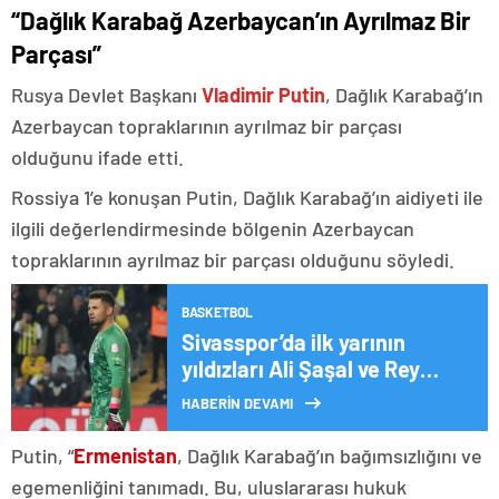
“Dağlık Karabağ Azerbaycan’ın Ayrılmaz Bir
Parçası”
Rusya Devlet Başkanı
Vladimir Putin
, Dağlık Karabağ’ın
Azerbaycan topraklarının ayrılmaz bir parçası
olduğunu ifade etti.
Rossiya 1’e konuşan Putin, Dağlık Karabağ’ın aidiyeti ile
ilgili değerlendirmesinde bölgenin Azerbaycan
topraklarının ayrılmaz bir parçası olduğunu söyledi.
BASKETBOL
Sivasspor’da ilk yarının
yıldızları Ali Şaşal ve Rey
Manaj
HABERİN DEVAMI
Putin, “
Ermenistan
, Dağlık Karabağ’ın bağımsızlığını ve
egemenliğini tanımadı. Bu, uluslararası hukuk