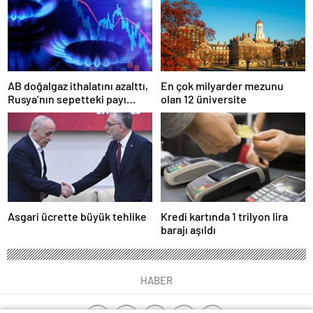
AB doğalgaz ithalatını azalttı,
En çok milyarder mezunu
Rusya’nın sepetteki payı
olan 12 üniversite
düştü
Asgari ücrette büyük tehlike
Kredi kartında 1 trilyon lira
barajı aşıldı
HABER