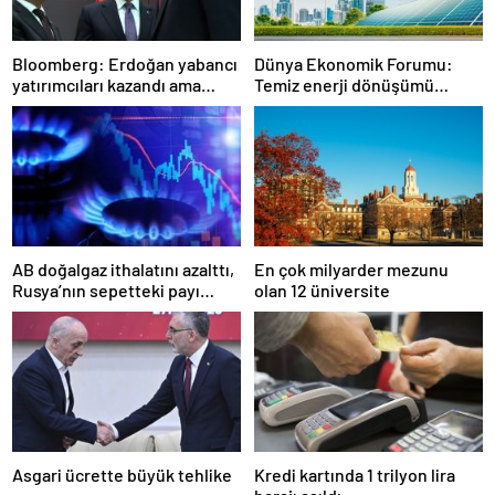
Bloomberg: Erdoğan yabancı
Dünya Ekonomik Forumu:
yatırımcıları kazandı ama
Temiz enerji dönüşümü
bedelini Türkler ödedi
yavaşlıyor
AB doğalgaz ithalatını azalttı,
En çok milyarder mezunu
Rusya’nın sepetteki payı
olan 12 üniversite
düştü
Asgari ücrette büyük tehlike
Kredi kartında 1 trilyon lira