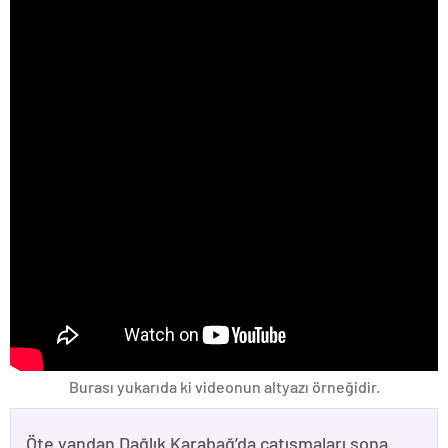
Burası yukarıda ki videonun altyazı örneğidir.
Öte yandan Dağlık Karabağ’da çatışmaları sona