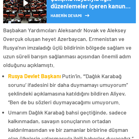
düzenlemeler içeren kanun
teklifi TBMM’de
HABERİN DEVAMI
Başbakan Yardımcıları Aleksandr Novak ve Aleksey
Overçuk oluşan heyet Azerbaycan, Ermenistan ve
Rusya’nın imzaladığı üçlü bildirinin bölgede sağlam ve
uzun süreli barışın sağlanması açısından önemli adım
olduğunu açıklamıştı.
Rusya Devlet Başkanı
Putin’in, “‘Dağlık Karabağ
sorunu’ ifadesini bir daha duymamayı umuyorum”
şeklindeki açıklamasına katıldığını bildiren Aliyev,
“Ben de bu sözleri duymayacağımı umuyorum.
Umarım Dağlık Karabağ bahsi geçtiğinde, sadece
kalkınmadan, savaşın sonuçlarının ortadan
kaldırılmasından ve bir zamanlar birbirine düşman
olan ülkelerin uzlaşmasıyla ilgili haberler duyacağız.”