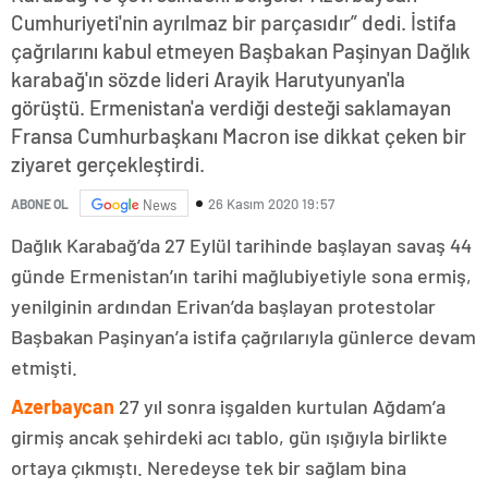
Cumhuriyeti'nin ayrılmaz bir parçasıdır” dedi. İstifa
çağrılarını kabul etmeyen Başbakan Paşinyan Dağlık
karabağ'ın sözde lideri Arayik Harutyunyan'la
görüştü. Ermenistan'a verdiği desteği saklamayan
Fransa Cumhurbaşkanı Macron ise dikkat çeken bir
ziyaret gerçekleştirdi.
26 Kasım 2020 19:57
ABONE OL
News
Dağlık Karabağ’da 27 Eylül tarihinde başlayan savaş 44
günde Ermenistan’ın tarihi mağlubiyetiyle sona ermiş,
yenilginin ardından Erivan’da başlayan protestolar
Başbakan Paşinyan’a istifa çağrılarıyla günlerce devam
etmişti.
Azerbaycan
27 yıl sonra işgalden kurtulan Ağdam’a
girmiş ancak şehirdeki acı tablo, gün ışığıyla birlikte
ortaya çıkmıştı. Neredeyse tek bir sağlam bina