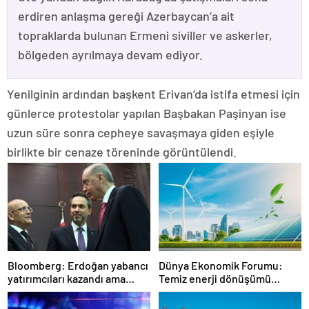
erdiren anlaşma gereği Azerbaycan’a ait
topraklarda bulunan Ermeni siviller ve askerler,
bölgeden ayrılmaya devam ediyor.
Yenilginin ardından başkent Erivan’da istifa etmesi için
günlerce protestolar yapılan Başbakan Paşinyan ise
uzun süre sonra cepheye savaşmaya giden eşiyle
birlikte bir cenaze töreninde görüntülendi.
Bloomberg: Erdoğan yabancı
Dünya Ekonomik Forumu:
yatırımcıları kazandı ama
Temiz enerji dönüşümü
bedelini Türkler ödedi
yavaşlıyor