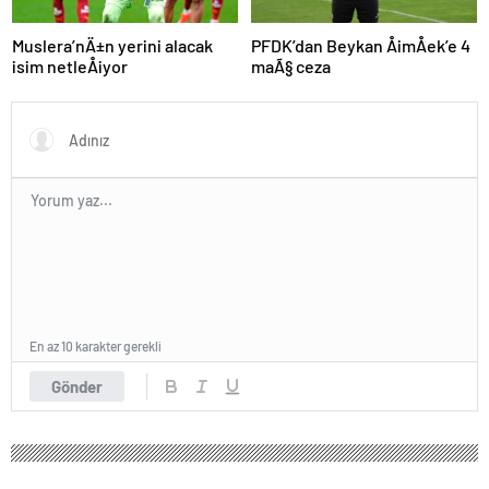
Muslera’nÄ±n yerini alacak
PFDK’dan Beykan ÅimÅek’e 4
isim netleÅiyor
maÃ§ ceza
En az 10 karakter gerekli
Gönder