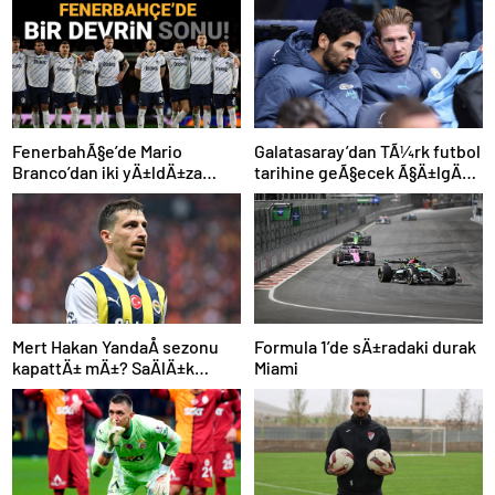
FenerbahÃ§e’de Mario
Galatasaray’dan TÃ¼rk futbol
Branco’dan iki yÄ±ldÄ±za
tarihine geÃ§ecek Ã§Ä±lgÄ±n
veda mesajÄ±: “Gelecek
plan: Manchester City’den
sezon yoksunuz”
Ã§ifte imza
Mert Hakan YandaÅ sezonu
Formula 1’de sÄ±radaki durak
kapattÄ± mÄ±? SaÄlÄ±k
Miami
durumu hakkÄ±nda
aÃ§Ä±klama