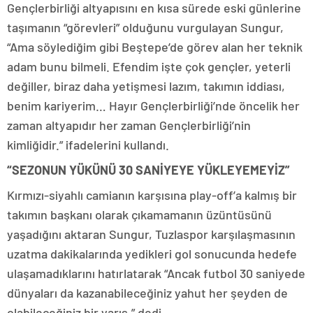
Gençlerbirliği altyapısını en kısa sürede eski günlerine
taşımanın “görevleri” olduğunu vurgulayan Sungur,
“Ama söylediğim gibi Beştepe’de görev alan her teknik
adam bunu bilmeli. Efendim işte çok gençler, yeterli
değiller, biraz daha yetişmesi lazım, takımın iddiası,
benim kariyerim… Hayır Gençlerbirliği’nde öncelik her
zaman altyapıdır her zaman Gençlerbirliği’nin
kimliğidir.” ifadelerini kullandı.
“SEZONUN YÜKÜNÜ 30 SANİYEYE YÜKLEYEMEYİZ”
Kırmızı-siyahlı camianın karşısına play-off’a kalmış bir
takımın başkanı olarak çıkamamanın üzüntüsünü
yaşadığını aktaran Sungur, Tuzlaspor karşılaşmasının
uzatma dakikalarında yedikleri gol sonucunda hedefe
ulaşamadıklarını hatırlatarak “Ancak futbol 30 saniyede
dünyaları da kazanabileceğiniz yahut her şeyden de
olabileceğiniz bir yarış.” dedi.