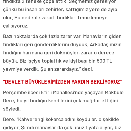
fındıkta 2 teneke çöpe attık. Seçmemiz gerekiyor
çünkü bu insanları zehirler, sattığımız yere de ayıp
olur. Bu nedenle zararlı fındıkları temizlemeye
çalışıyoruz.
Bazı noktalarda çok fazla zarar var. Manavların giden
fındıkları geri gönderdiklerini duyduk. Arkadaşımızın
fındığını harmana geri dökmüşler, zarar o derece
büyük. Biz işçiye toplattık ve kişi başı bin 500 TL
yevmiye verdik. Şu an zarardayız.” dedi.
“DEVLET BÜYÜKLERİMİZDEN YARDIM BEKLİYORUZ”
Perşembe ilçesi Efirli Mahallesi’nde yaşayan Makbule
Dere, bu yıl fındığın kendilerini çok mağdur ettiğini
söyledi.
Dere, “Kahverengi kokarca adını koydular, o şekilde
gidiyor. Şimdi manavlar da çok ucuz fiyata alıyor, biz