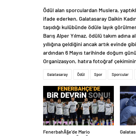
Ödül alan sporculardan Muslera, yaptıkla
ifade ederken, Galatasaray Daikin Kadın
taşıdığı kulübünde ödüle layık görülmen
Barış Alper Yılmaz, ödülü takım adına ald
yıllığına geldiğini ancak artık evinde gi
ardından 6 Mayıs tarihinde doğum günün
Organizasyon, hatıra fotoğraf çekimini
Galatasaray
Ödül
Spor
Sporcular
FenerbahÃ§e’de Mario
Galatas