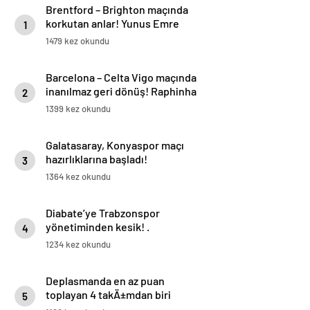
Brentford – Brighton maçında
korkutan anlar! Yunus Emre
1
Konak oyuna devam edemedi…
1479 kez okundu
Barcelona – Celta Vigo maçında
inanılmaz geri dönüş! Raphinha
2
maça damga vurdu
1399 kez okundu
Galatasaray, Konyaspor maçı
hazırlıklarına başladı!
3
1364 kez okundu
Diabate’ye Trabzonspor
yönetiminden kesik! .
4
1234 kez okundu
Deplasmanda en az puan
toplayan 4 takÄ±mdan biri
5
GÃ¶ztepe