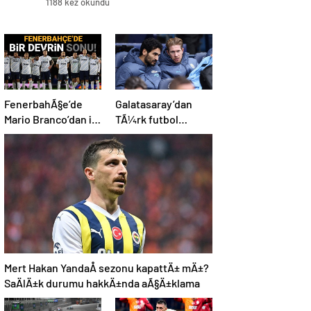
1188 kez okundu
FenerbahÃ§e’de
Galatasaray’dan
Mario Branco’dan iki
TÃ¼rk futbol
yÄ±ldÄ±za veda
tarihine geÃ§ecek
mesajÄ±: “Gelecek
Ã§Ä±lgÄ±n plan:
sezon yoksunuz”
Manchester
City’den Ã§ifte imza
Mert Hakan YandaÅ sezonu kapattÄ± mÄ±?
SaÄlÄ±k durumu hakkÄ±nda aÃ§Ä±klama