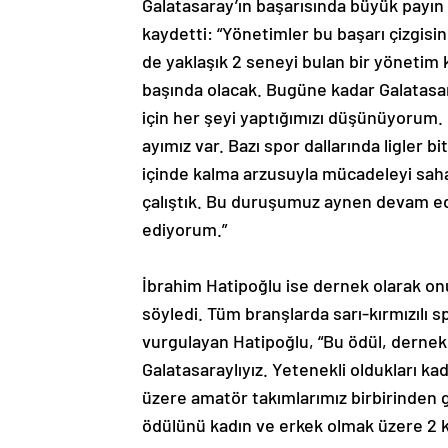
Galatasaray’ın başarısında büyük payın 
kaydetti: “Yönetimler bu başarı çizgisi
de yaklaşık 2 seneyi bulan bir yönetim 
başında olacak. Bugüne kadar Galatasa
için her şeyi yaptığımızı düşünüyorum. 
ayımız var. Bazı spor dallarında ligler b
içinde kalma arzusuyla mücadeleyi sah
çalıştık. Bu duruşumuz aynen devam edec
ediyorum.”
İbrahim Hatipoğlu ise dernek olarak onur 
söyledi. Tüm branşlarda sarı-kırmızılı 
vurgulayan Hatipoğlu, “Bu ödül, dernek
Galatasaraylıyız. Yetenekli oldukları ka
üzere amatör takımlarımız birbirinden gü
ödülünü kadın ve erkek olmak üzere 2 k