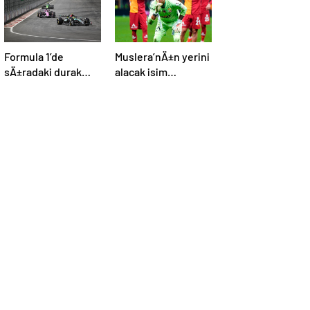
Formula 1’de
Muslera’nÄ±n yerini
sÄ±radaki durak
alacak isim
Miami
netleÅiyor