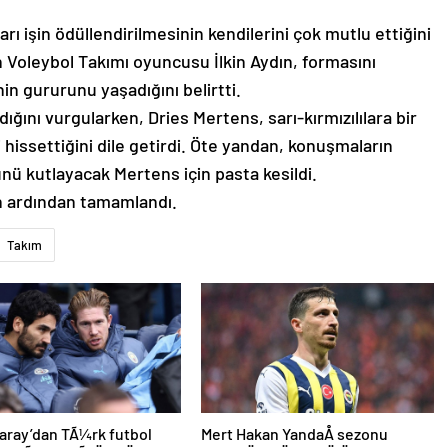
rı işin ödüllendirilmesinin kendilerini çok mutlu ettiğini
 Voleybol Takımı oyuncusu İlkin Aydın, formasını
in gururunu yaşadığını belirtti.
ığını vurgularken, Dries Mertens, sarı-kırmızılılara bir
bi hissettiğini dile getirdi. Öte yandan, konuşmaların
ü kutlayacak Mertens için pasta kesildi.
n ardından tamamlandı.
Takım
aray’dan TÃ¼rk futbol
Mert Hakan YandaÅ sezonu