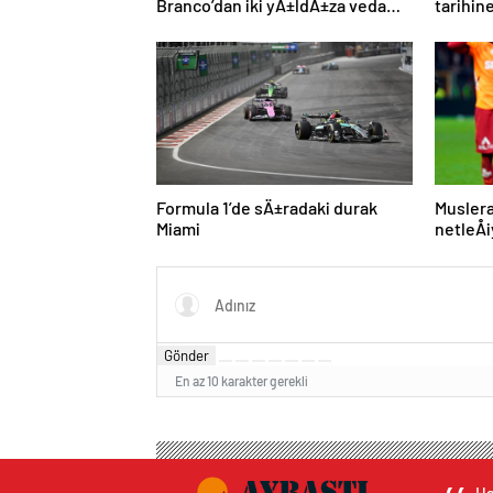
Branco’dan iki yÄ±ldÄ±za veda
tarihi
mesajÄ±: “Gelecek sezon
plan: M
yoksunuz”
imza
Formula 1’de sÄ±radaki durak
Muslera
Miami
netleÅ
Gönder
En az 10 karakter gerekli
Ha