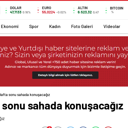
DOLAR
EURO
ALTIN
BITCOIN
47,7133
55,0224
6.523,32
%
0.16%
-0.02%
0,47
Ekonomi
Spor
Kadın
Foto Galeri
Videolar
Hafta sonu sahada konuşacağız
 sonu sahada konuşacağız