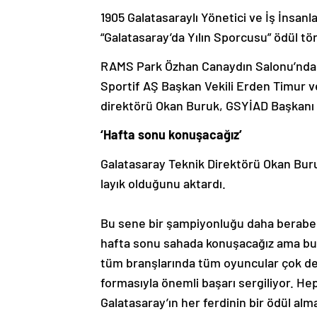
1905 Galatasaraylı Yönetici ve İş İnsan
“Galatasaray’da Yılın Sporcusu” ödül tör
RAMS Park Özhan Canaydın Salonu’nda 
Sportif AŞ Başkan Vekili Erden Timur ve
direktörü Okan Buruk, GSYİAD Başkanı İ
‘Hafta sonu konuşacağız’
Galatasaray Teknik Direktörü Okan Buruk
layık olduğunu aktardı.
Bu sene bir şampiyonluğu daha beraber k
hafta sonu sahada konuşacağız ama bur
tüm branşlarında tüm oyuncular çok değ
formasıyla önemli başarı sergiliyor. Hep
Galatasaray’ın her ferdinin bir ödül al