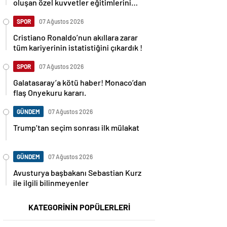
oluşan özel kuvvetler eğitimlerini
başlattı.
SPOR
07 Ağustos 2026
Cristiano Ronaldo’nun akıllara zarar
tüm kariyerinin istatistiğini çıkardık !
SPOR
07 Ağustos 2026
Galatasaray’a kötü haber! Monaco’dan
flaş Onyekuru kararı.
GÜNDEM
07 Ağustos 2026
Trump’tan seçim sonrası ilk mülakat
GÜNDEM
07 Ağustos 2026
Avusturya başbakanı Sebastian Kurz
ile ilgili bilinmeyenler
KATEGORİNİN POPÜLERLERİ