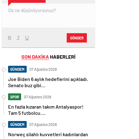
GÖNDER
SON DAKİKA
HABERLERİ
GÜNDEM
07 Ağustos 2026
Joe Biden 6 aylık hedeflerini açıkladı.
Senato buz gibi…
SPOR
07 Ağustos 2026
En fazla kızaran takım Antalyaspor!
Tam 5 futbolcu….
GÜNDEM
07 Ağustos 2026
Norweç silahlı kuvvetleri kadınlardan