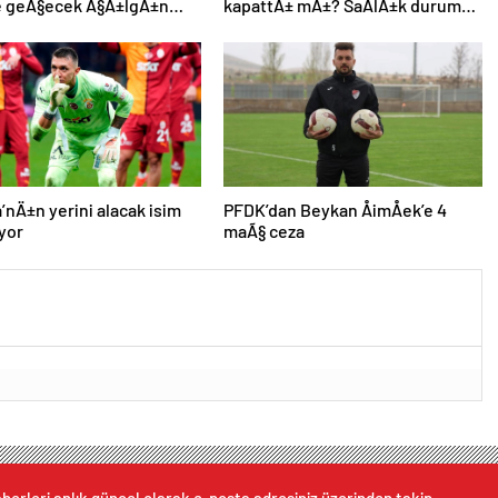
ne geÃ§ecek Ã§Ä±lgÄ±n
kapattÄ± mÄ±? SaÄlÄ±k durumu
anchester City’den Ã§ifte
hakkÄ±nda aÃ§Ä±klama
’nÄ±n yerini alacak isim
PFDK’dan Beykan ÅimÅek’e 4
iyor
maÃ§ ceza
berleri anlık güncel olarak e-posta adresiniz üzerinden takip