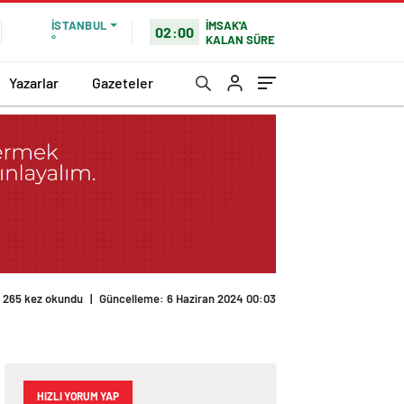
İMSAK'A
İSTANBUL
02:00
KALAN SÜRE
°
Yazarlar
Gazeteler
265 kez okundu
|
Güncelleme: 6 Haziran 2024 00:03
HIZLI YORUM YAP