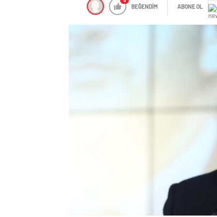
0
BEĞENDİM
ABONE OL