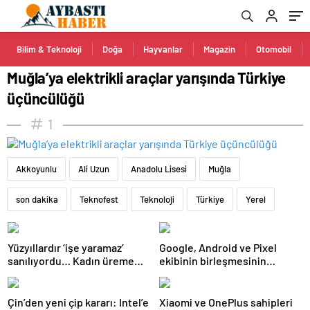
Bilim & Teknoloji
Doğa
Hayvanlar
Magazin
Otomobil
Muğla’ya elektrikli araçlar yarışında Türkiye
üçüncülüğü
1
Akkoyunlu
Ali Uzun
Anadolu Lisesi
Muğla
son dakika
Teknofest
Teknoloji
Türkiye
Yerel
Yüzyıllardır ‘işe yaramaz’
Google, Android ve Pixel
sanılıyordu… Kadın üreme
ekibinin birleşmesinin
sisteminde kilit rol
ardından yüzlerce kişiyi işten
oynayabilir
çıkardı
Çin’den yeni çip kararı: Intel’e
Xiaomi ve OnePlus sahipleri