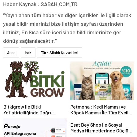
Haber Kaynak : SABAH.COM.TR
“Yayınlanan tüm haber ve diğer içerikler ile ilgili olarak
yasal bildirimlerinizi bize iletişim sayfası üzerinden
iletiniz. En kısa süre içerisinde bildirimlerinize geri
dönüş sağlanılacaktır.”
Asos
Irak
Türk Silahlı Kuvvetleri
Bitkigrow ile Bitki
Petmona : Kedi Maması ve
Yetiştiriciliğinde Doğru
Köpek Maması İle Tüm Evcil
Ekipman ve Ürün Seçimi
Hayvan Ürünleri
Esat Bey Shop ile Sosyal
Medya Hizmetlerinde Güçlü
Panel Deneyimi