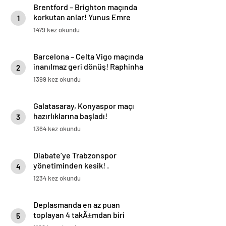
Brentford – Brighton maçında
korkutan anlar! Yunus Emre
1
Konak oyuna devam edemedi…
1479 kez okundu
Barcelona – Celta Vigo maçında
inanılmaz geri dönüş! Raphinha
2
maça damga vurdu
1399 kez okundu
Galatasaray, Konyaspor maçı
hazırlıklarına başladı!
3
1364 kez okundu
Diabate’ye Trabzonspor
yönetiminden kesik! .
4
1234 kez okundu
Deplasmanda en az puan
toplayan 4 takÄ±mdan biri
5
GÃ¶ztepe