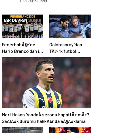
1188 kez okundu
FenerbahÃ§e’de
Galatasaray’dan
Mario Branco’dan iki
TÃ¼rk futbol
yÄ±ldÄ±za veda
tarihine geÃ§ecek
mesajÄ±: “Gelecek
Ã§Ä±lgÄ±n plan:
sezon yoksunuz”
Manchester
City’den Ã§ifte imza
Mert Hakan YandaÅ sezonu kapattÄ± mÄ±?
SaÄlÄ±k durumu hakkÄ±nda aÃ§Ä±klama