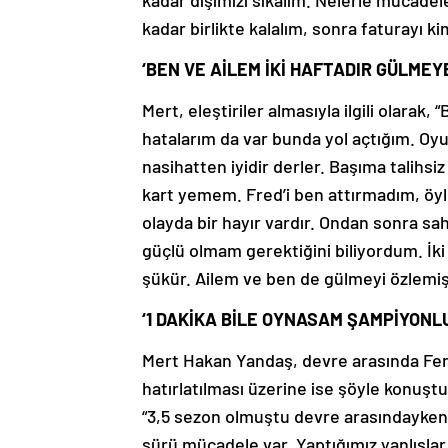
kadar birlikte kalalım, sonra faturayı k
‘BEN VE AİLEM İKİ HAFTADIR GÜLMEY
Mert, eleştiriler almasıyla ilgili olarak
hatalarım da var bunda yol açtığım. Oy
nasihatten iyidir derler. Başıma talihsi
kart yemem. Fred’i ben attırmadım, öyle
olayda bir hayır vardır. Ondan sonra s
güçlü olmam gerektiğini biliyordum. İk
şükür. Ailem ve ben de gülmeyi özlemi
‘1 DAKİKA BİLE OYNASAM ŞAMPİYONL
Mert Hakan Yandaş, devre arasında Fen
hatırlatılması üzerine ise şöyle konuştu
“3,5 sezon olmuştu devre arasındayken.
sürü mücadele var. Yaptığımız yanlışlar