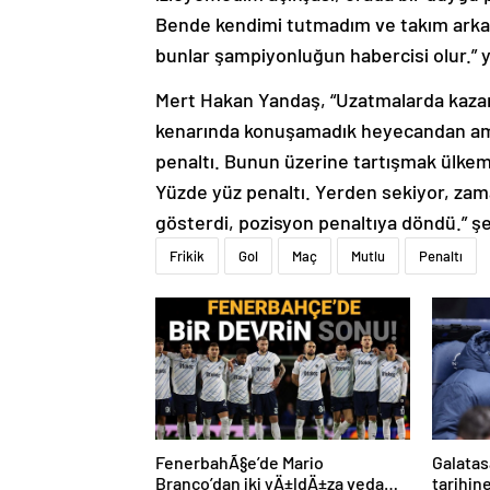
Bende kendimi tutmadım ve takım arkadaş
bunlar şampiyonluğun habercisi olur.” ya
Mert Hakan Yandaş, “Uzatmalarda kazand
kenarında konuşamadık heyecandan ama
penaltı. Bunun üzerine tartışmak ülkem
Yüzde yüz penaltı. Yerden sekiyor, zama
gösterdi, pozisyon penaltıya döndü.” şe
Frikik
Gol
Maç
Mutlu
Penaltı
FenerbahÃ§e’de Mario
Galatas
Branco’dan iki yÄ±ldÄ±za veda
tarihi