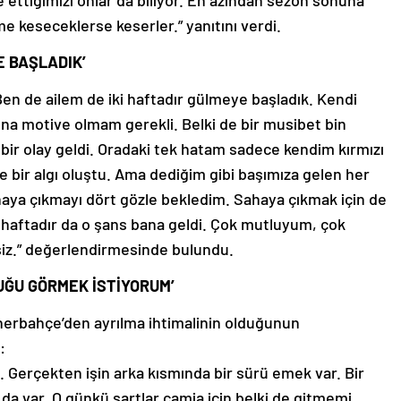
ime keseceklerse keserler.” yanıtını verdi.
E BAŞLADIK’
, “Ben de ailem de iki haftadır gülmeye başladık. Kendi
una motive olmam gerekli. Belki de bir musibet bin
z bir olay geldi. Oradaki tek hatam sadece kendim kırmızı
 bir algı oluştu. Ama dediğim gibi başımıza gelen her
ahaya çıkmayı dört gözle bekledim. Sahaya çıkmak için de
i haftadır da o şans bana geldi. Çok mutluyum, çok
şiz.” değerlendirmesinde bulundu.
UĞU GÖRMEK İSTİYORUM’
erbahçe’den ayrılma ihtimalinin olduğunun
:
 Gerçekten işin arka kısmında bir sürü emek var. Bir
 da var. O günkü şartlar camia için belki de gitmemi