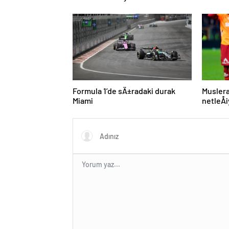
mesajÄ±: “Gelecek sezon
plan: M
yoksunuz”
imza
Formula 1’de sÄ±radaki durak
Muslera
Miami
netleÅ