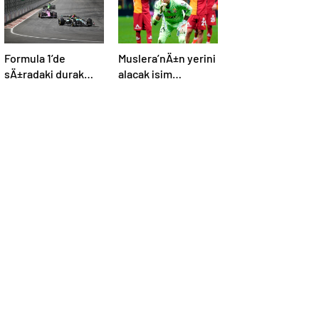
Formula 1’de
Muslera’nÄ±n yerini
sÄ±radaki durak
alacak isim
Miami
netleÅiyor