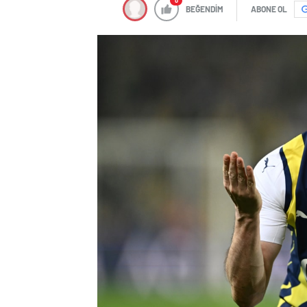
0
BEĞENDİM
ABONE OL