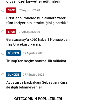
oluşan özel kuvvetler eğitimlerini
başlattı.
SPOR
07 Ağustos 2026
Cristiano Ronaldo’nun akıllara zarar
tüm kariyerinin istatistiğini çıkardık !
SPOR
07 Ağustos 2026
Galatasaray’a kötü haber! Monaco’dan
flaş Onyekuru kararı.
GÜNDEM
07 Ağustos 2026
Trump’tan seçim sonrası ilk mülakat
GÜNDEM
07 Ağustos 2026
Avusturya başbakanı Sebastian Kurz
ile ilgili bilinmeyenler
KATEGORİNİN POPÜLERLERİ