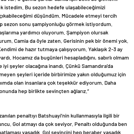
k istedim. Bu sezon hedefe ulaşabileceğimizi
 çıkabileceğimi düşündüm. Mücadele etmeyi tercih
alıp sezon sonu şampiyonluğu görmek istiyordum.
adaşlarıma yardımcı oluyorum. Şampiyon olursak
urum. Camia da öyle zaten. Gerisinin pek bir önemi yok.
endimi de hazır tutmaya çalışıyorum. Yaklaşık 2-3 ay
vardı. Hocamız da bugünleri hesapladığını, sabırlı olmam
e iyi şeyler olacağına inandı. Çünkü Samandıra’da
meyen şeyleri içeride birbirimize yakın olduğumuz için
anımda olan insanlara çok teşekkür ediyorum. Daha
onunda hep birlikte sevinçten ağlarız.”
anılan penaltıyı Batshuayi’nin kullanmasıyla ilgili bir
uncu. Gol atmayı da çok seviyor. Penaltı olduğunda ben
patlaması yaşadık. Gol sevincini hep beraber yaşadık.