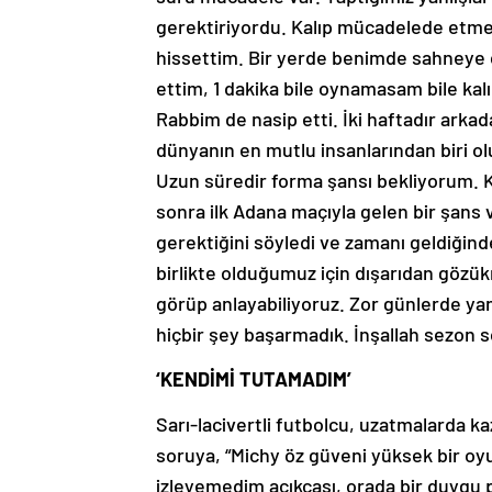
gerektiriyordu. Kalıp mücadelede etme
hissettim. Bir yerde benimde sahneye
ettim, 1 dakika bile oynamasam bile k
Rabbim de nasip etti. İki haftadır ark
dünyanın en mutlu insanlarından biri ol
Uzun süredir forma şansı bekliyorum. K
sonra ilk Adana maçıyla gelen bir şans 
gerektiğini söyledi ve zamanı geldiğind
birlikte olduğumuz için dışarıdan gözük
görüp anlayabiliyoruz. Zor günlerde y
hiçbir şey başarmadık. İnşallah sezon s
‘KENDİMİ TUTAMADIM’
Sarı-lacivertli futbolcu, uzatmalarda kaz
soruya, “Michy öz güveni yüksek bir oy
izleyemedim açıkçası, orada bir duygu 