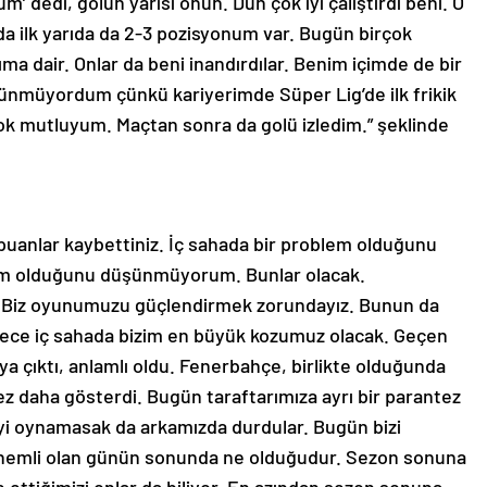
’ dedi, golün yarısı onun. Dün çok iyi çalıştırdı beni. O
da ilk yarıda da 2-3 pozisyonum var. Bugün birçok
ma dair. Onlar da beni inandırdılar. Benim içimde de bir
üşünmüyordum çünkü kariyerimde Süper Lig’de ilk frikik
ok mutluyum. Maçtan sonra da golü izledim.” şeklinde
 puanlar kaybettiniz. İç sahada bir problem olduğunu
m olduğunu düşünmüyorum. Bunlar olacak.
 Biz oyunumuzu güçlendirmek zorundayız. Bunun da
rece iç sahada bizim en büyük kozumuz olacak. Geçen
a çıktı, anlamlı oldu. Fenerbahçe, birlikte olduğunda
kez daha gösterdi. Bugün taraftarımıza ayrı bir parantez
yi oynamasak da arkamızda durdular. Bugün bizi
Önemli olan günün sonunda ne olduğudur. Sezon sonuna
e ettiğimizi onlar da biliyor. En azından sezon sonuna