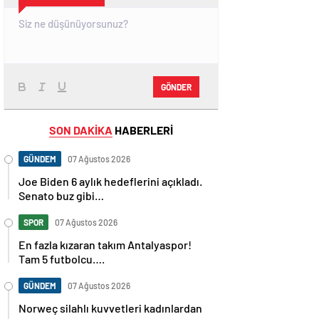
GÖNDER
SON DAKİKA
HABERLERİ
GÜNDEM
07 Ağustos 2026
Joe Biden 6 aylık hedeflerini açıkladı.
Senato buz gibi…
SPOR
07 Ağustos 2026
En fazla kızaran takım Antalyaspor!
Tam 5 futbolcu….
GÜNDEM
07 Ağustos 2026
Norweç silahlı kuvvetleri kadınlardan