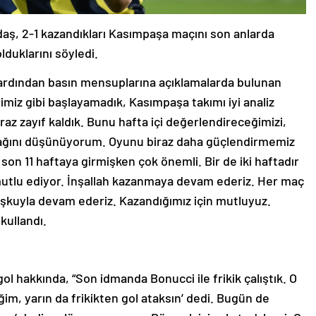
aş, 2-1 kazandıkları Kasımpaşa maçını son anlarda
lduklarını söyledi.
ardından basın mensuplarına açıklamalarda bulunan
miz gibi başlayamadık, Kasımpaşa takımı iyi analiz
iraz zayıf kaldık. Bunu hafta içi değerlendireceğimizi,
acağını düşünüyorum. Oyunu biraz daha güçlendirmemiz
son 11 haftaya girmişken çok önemli. Bir de iki haftadır
 mutlu ediyor. İnşallah kazanmaya devam ederiz. Her maç
 coşkuyla devam ederiz. Kazandığımız için mutluyuz.
 kullandı.
 gol hakkında, “Son idmanda Bonucci ile frikik çalıştık. O
m, yarın da frikikten gol ataksın’ dedi. Bugün de