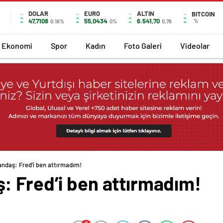
DOLAR
EURO
ALTIN
BITCOIN
47,7108
55,0434
6.541,70
%
0.16%
0%
0,76
Ekonomi
Spor
Kadın
Foto Galeri
Videolar
ndaş: Fred’i ben attırmadım!
: Fred’i ben attırmadım!