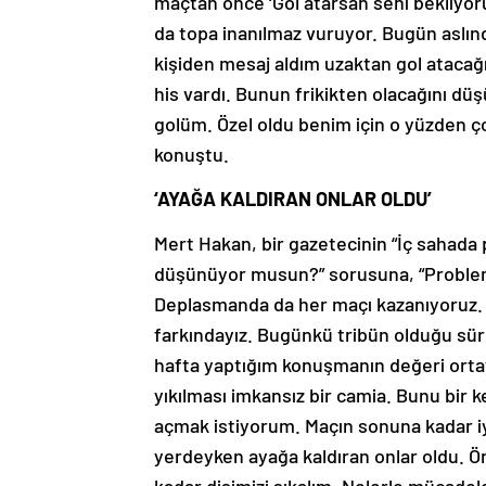
maçtan önce ‘Gol atarsan seni bekliyorum
da topa inanılmaz vuruyor. Bugün aslın
kişiden mesaj aldım uzaktan gol atacağı
his vardı. Bunun frikikten olacağını d
golüm. Özel oldu benim için o yüzden ç
konuştu.
‘AYAĞA KALDIRAN ONLAR OLDU’
Mert Hakan, bir gazetecinin “İç sahada
düşünüyor musun?” sorusuna, “Proble
Deplasmanda da her maçı kazanıyoruz.
farkındayız. Bugünkü tribün olduğu sü
hafta yaptığım konuşmanın değeri ortay
yıkılması imkansız bir camia. Bunu bir 
açmak istiyorum. Maçın sonuna kadar i
yerdeyken ayağa kaldıran onlar oldu. 
kadar dişimizi sıkalım. Nelerle mücadel