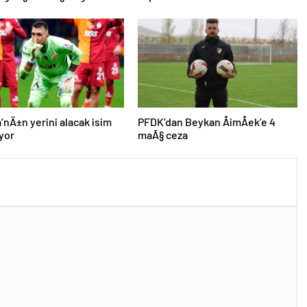
anchester City’den Ã§ifte
hakkÄ±nda aÃ§Ä±klama
’nÄ±n yerini alacak isim
PFDK’dan Beykan ÅimÅek’e 4
iyor
maÃ§ ceza