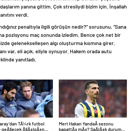
larım yanına gittim. Çok stresliydi bizim için. İnşallah
nıtını verdi.
ığınız penaltıyla ilgili görüşün nedir?” sorusunu, “Sana
 pozisyonu maç sonunda izledim. Bence çok net bir
izde gelenekselleşen algı oluşturma kısmına girer.
nı var, eli açık, eliyle oynuyor. Hakem orada autu
klinde yanıtladı.
aray’dan TÃ¼rk futbol
Mert Hakan YandaÅ sezonu
ne geÃ§ecek Ã§Ä±lgÄ±n
kapattÄ± mÄ±? SaÄlÄ±k durumu