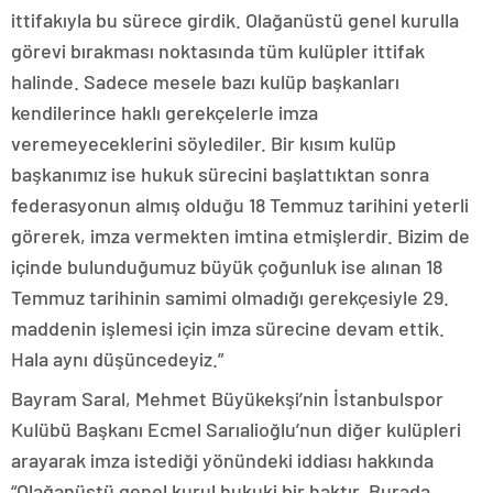
ittifakıyla bu sürece girdik. Olağanüstü genel kurulla
görevi bırakması noktasında tüm kulüpler ittifak
halinde. Sadece mesele bazı kulüp başkanları
kendilerince haklı gerekçelerle imza
veremeyeceklerini söylediler. Bir kısım kulüp
başkanımız ise hukuk sürecini başlattıktan sonra
federasyonun almış olduğu 18 Temmuz tarihini yeterli
görerek, imza vermekten imtina etmişlerdir. Bizim de
içinde bulunduğumuz büyük çoğunluk ise alınan 18
Temmuz tarihinin samimi olmadığı gerekçesiyle 29.
maddenin işlemesi için imza sürecine devam ettik.
Hala aynı düşüncedeyiz.”
Bayram Saral, Mehmet Büyükekşi’nin İstanbulspor
Kulübü Başkanı Ecmel Sarıalioğlu’nun diğer kulüpleri
arayarak imza istediği yönündeki iddiası hakkında
“Olağanüstü genel kurul hukuki bir haktır. Burada