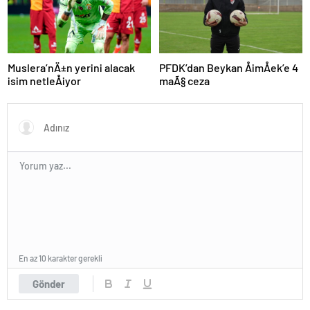
Muslera’nÄ±n yerini alacak
PFDK’dan Beykan ÅimÅek’e 4
isim netleÅiyor
maÃ§ ceza
En az 10 karakter gerekli
Gönder