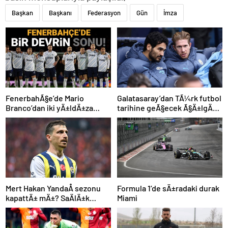
Başkan
Başkanı
Federasyon
Gün
İmza
FenerbahÃ§e’de Mario
Galatasaray’dan TÃ¼rk futbol
Branco’dan iki yÄ±ldÄ±za
tarihine geÃ§ecek Ã§Ä±lgÄ±n
veda mesajÄ±: “Gelecek
plan: Manchester City’den
sezon yoksunuz”
Ã§ifte imza
Mert Hakan YandaÅ sezonu
Formula 1’de sÄ±radaki durak
kapattÄ± mÄ±? SaÄlÄ±k
Miami
durumu hakkÄ±nda
aÃ§Ä±klama