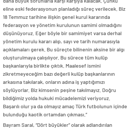
daha büyük sorunlarla karşı karşıya kalacak. Çünkü
eline eski federasyonun planladığı süreç verilecek. Biz
18 Temmuz tarihine ilişkin genel kurul kararında
federasyon ve yönetim kurulunun samimi olmadığını
düşünüyoruz. Eğer böyle bir samimiyet varsa derhal
yönetim kurulu kararı alıp, sayı ve tarih numarasıyla
açıklamaları gerek. Bu süreçte bilinenin aksine bir algı
oluşturulmaya çalışılıyor. Bu sürece tüm kulüp
başkanlarıyla birlikte çıktık. Maalesef ismini
zikretmeyeceğim bazı değerli kulüp başkanlarının
arkasına takılarak, onların adına iş yaptığımızı
söylüyorlar. Biz kimsenin peşine takılmayız. Doğru
bildiğimiz yolda hukuki mücadelemizi veriyoruz.
Başarılı olur ya da olmayız amaç Türk futbolunun içinde
bulunduğu kaotik ortamdan çıkması.”
Bayram Saral, “Dört büyükler” olarak adlandırılan