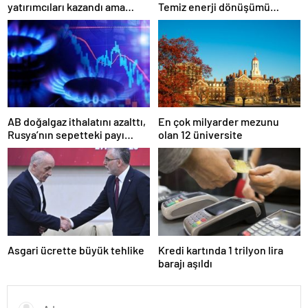
yatırımcıları kazandı ama
Temiz enerji dönüşümü
bedelini Türkler ödedi
yavaşlıyor
AB doğalgaz ithalatını azalttı,
En çok milyarder mezunu
Rusya’nın sepetteki payı
olan 12 üniversite
düştü
Asgari ücrette büyük tehlike
Kredi kartında 1 trilyon lira
barajı aşıldı