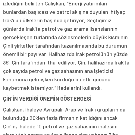
izlediğini belirten Çalışkan, “Enerji yatırımları
bunlardan başlıcası ve petrol akışına duyulan ihtiyaç
Irak’ı bu ülkelerin başında getiriyor. Geçtiğimiz
günlerde Irak’ta petrol ve gaz arama lisanslarının
gerçekleşen turlarında sözleşmelerin büyük kısmının
Çinli şirketler tarafından kazanılmasında bu durumun
önemli bir payı var. Halihazırda Irak petrolünün yüzde
35’i Çin tarafından ithal ediliyor. Çin, halihazırda Irak’ta
çok sayıda petrol ve gaz sahasının ana işleticisi
konumuna gelmişken kurduğu bu etki gücünü
kaybetmek istemiyor.” ifadelerini kullandı.
ÇİN’İN VERDİĞİ ÖNEMİN GÖSTERGESİ
Çalışkan, ihaleye Avrupalı, Arap ve Iraklı grupların da
bulunduğu 20’den fazla firmanın katıldığını ancak
Çin’in, ihalede 10 petrol ve gaz sahasının ihalesini
alarak tek başına en fazla lisans alan yabancı ülke