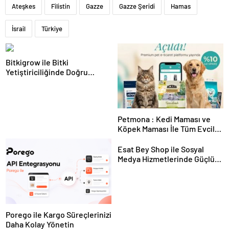
Ateşkes
Filistin
Gazze
Gazze Şeridi
Hamas
İsrail
Türkiye
Bitkigrow ile Bitki
Yetiştiriciliğinde Doğru
Ekipman ve Ürün Seçimi
Petmona : Kedi Maması ve
Köpek Maması İle Tüm Evcil
Hayvan Ürünleri
Esat Bey Shop ile Sosyal
Medya Hizmetlerinde Güçlü
Panel Deneyimi
Porego ile Kargo Süreçlerinizi
Daha Kolay Yönetin