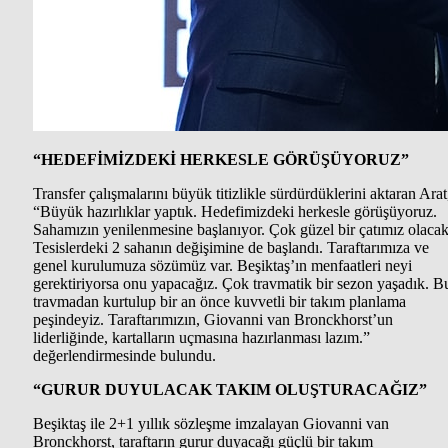
“HEDEFİMİZDEKİ HERKESLE GÖRÜŞÜYORUZ”
Transfer çalışmalarını büyük titizlikle sürdürdüklerini aktaran Arat
“Büyük hazırlıklar yaptık. Hedefimizdeki herkesle görüşüyoruz.
Sahamızın yenilenmesine başlanıyor. Çok güzel bir çatımız olacak
Tesislerdeki 2 sahanın değişimine de başlandı. Taraftarımıza ve
genel kurulumuza sözümüz var. Beşiktaş’ın menfaatleri neyi
gerektiriyorsa onu yapacağız. Çok travmatik bir sezon yaşadık. B
travmadan kurtulup bir an önce kuvvetli bir takım planlama
peşindeyiz. Taraftarımızın, Giovanni van Bronckhorst’un
liderliğinde, kartalların uçmasına hazırlanması lazım.”
değerlendirmesinde bulundu.
“GURUR DUYULACAK TAKIM OLUŞTURACAĞIZ”
Beşiktaş ile 2+1 yıllık sözleşme imzalayan Giovanni van
Bronckhorst, taraftarın gurur duyacağı güçlü bir takım