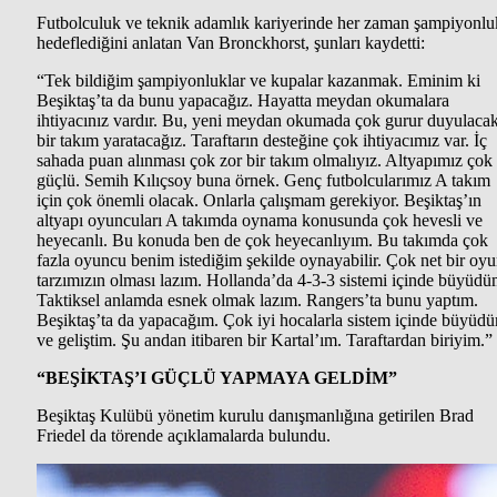
Futbolculuk ve teknik adamlık kariyerinde her zaman şampiyonlu
hedeflediğini anlatan Van Bronckhorst, şunları kaydetti:
“Tek bildiğim şampiyonluklar ve kupalar kazanmak. Eminim ki
Beşiktaş’ta da bunu yapacağız. Hayatta meydan okumalara
ihtiyacınız vardır. Bu, yeni meydan okumada çok gurur duyulaca
bir takım yaratacağız. Taraftarın desteğine çok ihtiyacımız var. İç
sahada puan alınması çok zor bir takım olmalıyız. Altyapımız çok
güçlü. Semih Kılıçsoy buna örnek. Genç futbolcularımız A takım
için çok önemli olacak. Onlarla çalışmam gerekiyor. Beşiktaş’ın
altyapı oyuncuları A takımda oynama konusunda çok hevesli ve
heyecanlı. Bu konuda ben de çok heyecanlıyım. Bu takımda çok
fazla oyuncu benim istediğim şekilde oynayabilir. Çok net bir oy
tarzımızın olması lazım. Hollanda’da 4-3-3 sistemi içinde büyüdü
Taktiksel anlamda esnek olmak lazım. Rangers’ta bunu yaptım.
Beşiktaş’ta da yapacağım. Çok iyi hocalarla sistem içinde büyüd
ve geliştim. Şu andan itibaren bir Kartal’ım. Taraftardan biriyim.”
“BEŞİKTAŞ’I GÜÇLÜ YAPMAYA GELDİM”
Beşiktaş Kulübü yönetim kurulu danışmanlığına getirilen Brad
Friedel da törende açıklamalarda bulundu.