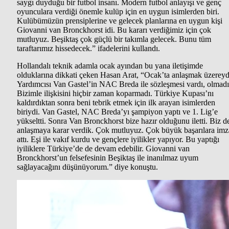
saygı duyduğu bir futbol insanı. Modern futbol anlayışı ve genç
oyunculara verdiği önemle kulüp için en uygun isimlerden biri.
Kulübümüzün prensiplerine ve gelecek planlarına en uygun kişi
Giovanni van Bronckhorst idi. Bu kararı verdiğimiz için çok
mutluyuz. Beşiktaş çok güçlü bir takımla gelecek. Bunu tüm
taraftarımız hissedecek.” ifadelerini kullandı.
Hollandalı teknik adamla ocak ayından bu yana iletişimde
olduklarına dikkati çeken Hasan Arat, “Ocak’ta anlaşmak üzereyd
Yardımcısı Van Gastel’in NAC Breda ile sözleşmesi vardı, olmadı
Bizimle ilişkisini hiçbir zaman koparmadı. Türkiye Kupası’nı
kaldırdıktan sonra beni tebrik etmek için ilk arayan isimlerden
biriydi. Van Gastel, NAC Breda’yı şampiyon yaptı ve 1. Lig’e
yükseltti. Sonra Van Bronckhorst bize hazır olduğunu iletti. Biz d
anlaşmaya karar verdik. Çok mutluyuz. Çok büyük başarılara imz
attı. Eşi ile vakıf kurdu ve gençlere iyilikler yapıyor. Bu yaptığı
iyiliklere Türkiye’de de devam edebilir. Giovanni van
Bronckhorst’un felsefesinin Beşiktaş ile inanılmaz uyum
sağlayacağını düşünüyorum.” diye konuştu.