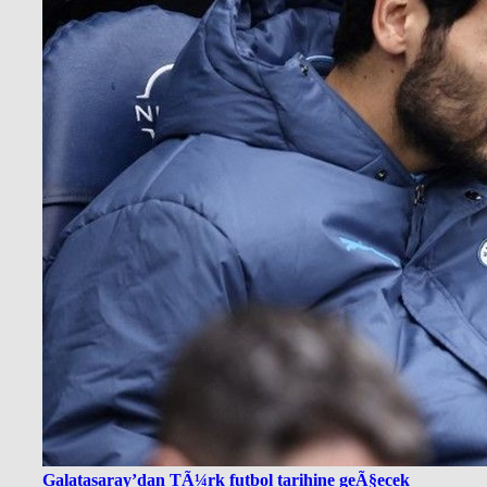
Galatasaray’dan TÃ¼rk futbol tarihine geÃ§ecek