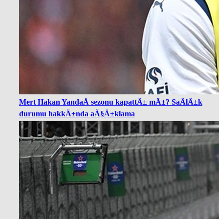
Mert Hakan YandaÅ sezonu kapattÄ± mÄ±? SaÄlÄ±k
durumu hakkÄ±nda aÃ§Ä±klama