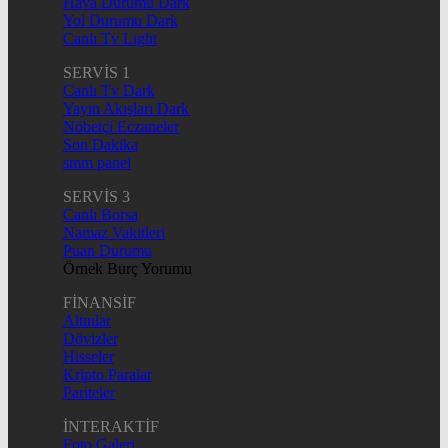
Hava Durumu Dark
Yol Durumu Dark
Canlı Tv Light
SERVİS 1
Canlı Tv Dark
Yayın Akışları Dark
Nöbetçi Eczaneler
Son Dakika
smm panel
SERVİS 3
Canlı Borsa
Namaz Vakitleri
Puan Durumu
Örnek Burç Yorumu
FİNANSİF
Altınlar
Dövizler
Hisseler
Kripto Paralar
Pariteler
İNTERAKTİF
Foto Galeri