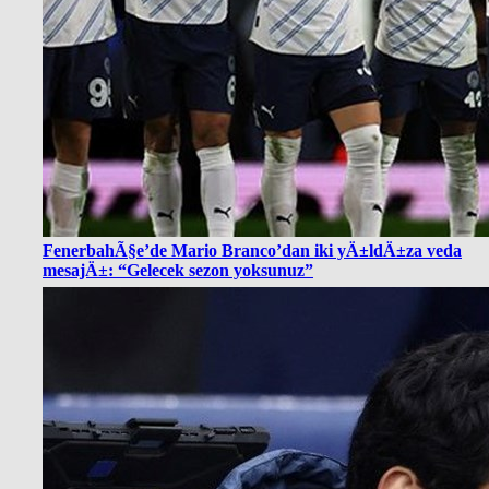
FenerbahÃ§e’de Mario Branco’dan iki yÄ±ldÄ±za veda
mesajÄ±: “Gelecek sezon yoksunuz”