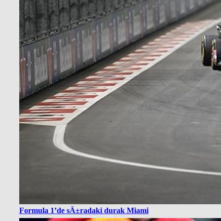
Formula 1’de sÄ±radaki durak Miami