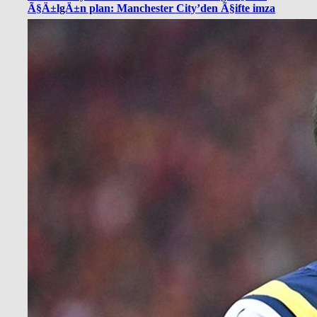
Ã§Ä±lgÄ±n plan: Manchester City’den Ã§ifte imza