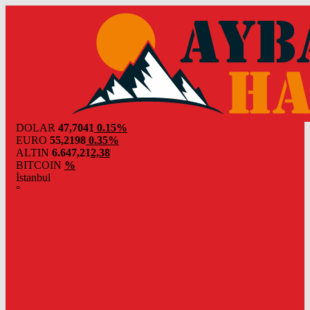
DOLAR
47,7041
0.15%
EURO
55,2198
0.35%
ALTIN
6.647,21
2,38
BITCOIN
%
İstanbul
°