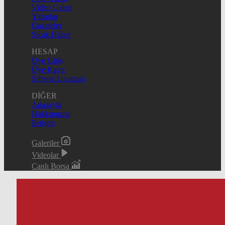
Video Galeri
Yazarlar
Gazeteler
Sıcak Haber
HESAP
Üye Giriş
Üye Kayıt
Şifremi Unuttum
DİĞER
Anasayfa
Hakkımızda
İletişim
Galeriler
Videolar
Canlı Borsa