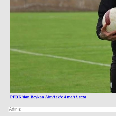
PFDK’dan Beykan ÅimÅek’e 4 maÃ§ ceza