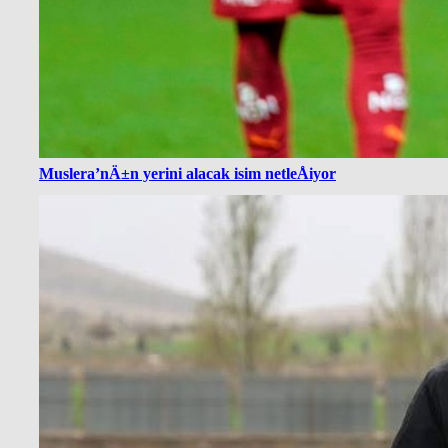
Muslera’nÄ±n yerini alacak isim netleÅiyor