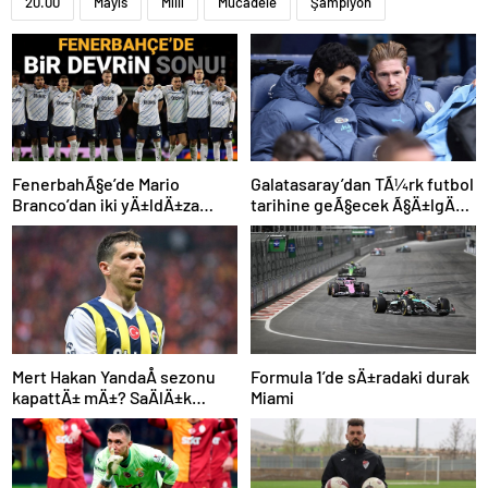
20.00
Mayıs
Milli
Mücadele
Şampiyon
FenerbahÃ§e’de Mario
Galatasaray’dan TÃ¼rk futbol
Branco’dan iki yÄ±ldÄ±za
tarihine geÃ§ecek Ã§Ä±lgÄ±n
veda mesajÄ±: “Gelecek
plan: Manchester City’den
sezon yoksunuz”
Ã§ifte imza
Mert Hakan YandaÅ sezonu
Formula 1’de sÄ±radaki durak
kapattÄ± mÄ±? SaÄlÄ±k
Miami
durumu hakkÄ±nda
aÃ§Ä±klama