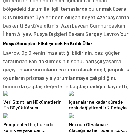
çatışmaları sonlandıran anlaşmanın ardından
bölgedeki durum ile ilgili temaslarda bulunmak üzere
Rus hükümet üyelerinden oluşan heyet Azerbaycan’ın
başkenti Bakü’ye gitmiş, Azerbaycan Cumhurbaşkanı
İlham Aliyev, Rusya Dışişleri Bakanı Sergey Lavrov’dur.
Rusya Sonuçları Etkileyecek En Kritik Ülke
Lavrov, üç ülkenin imza attığı bildirinin, bazı güçler
tarafından kan dökülmesinin sonu, barışçıl yaşama
geçiş, insani sorunların çözümü olarak değil, jeopolitik
oyunların prizmasıyla yorumlanmaya çalışıldığını,
bunun da çağdaş değerlerle bağdaşmadığını kaydetti.
Veri Sızıntıları Hükümetlerin
İguanalar ne kadar sürede
En Büyük Kâbusu
renk değiştirebilir ? Detaylar
burada…
Penguenleri hiç bu kadar
Mecnun Otyakmaz:
komik ve yakından
Alacağımız her puanın çok