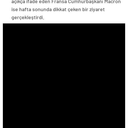
açıkça ifade eden Fransa Cumhurbaşkanı Macron
ise hafta sonunda dikkat çeken bir ziyaret
gerçekleştirdi.