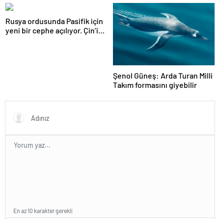
görmemiştiniz
önemi var
Rusya ordusunda Pasifik için
yeni bir cephe açılıyor. Çin’in
ilk tepkisi!
Şenol Güneş: Arda Turan Milli
Takım formasını giyebilir
En az 10 karakter gerekli