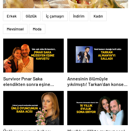
Erkek
Gözlük
İç çamaşırı
İndirim
Kadın
Mevsimsel
Moda
Survivor Pınar Saka
Annesinin ölümüyle
elendikten sonra eşine
yıkılmıştı! Tarkan’dan konser
kavuştu! Aşk dolu fotoğrafını
paylaşımı
Instagram’dan paylaştı