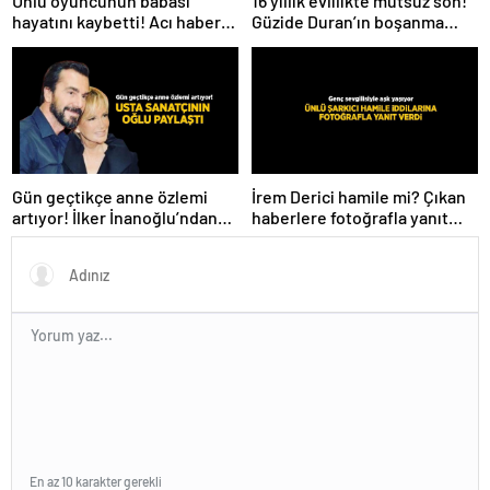
Ünlü oyuncunun babası
16 yıllık evlilikte mutsuz son!
hayatını kaybetti! Acı haberi
Güzide Duran’ın boşanma
sosyal medyadan duyurdu
davasında sürpriz isim tanık
oldu
Gün geçtikçe anne özlemi
İrem Derici hamile mi? Çıkan
artıyor! İlker İnanoğlu’ndan
haberlere fotoğrafla yanıt
duygu yüklü paylaşım
verdi
En az 10 karakter gerekli