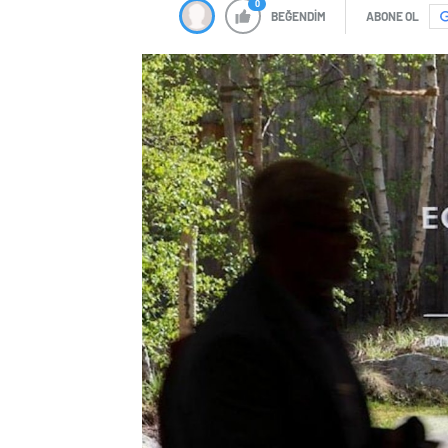
0
BEĞENDİM
ABONE OL