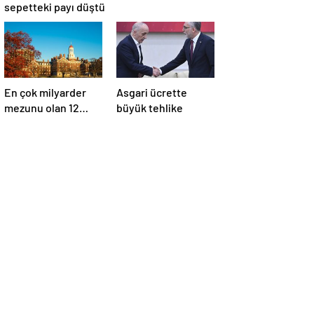
sepetteki payı düştü
En çok milyarder
Asgari ücrette
mezunu olan 12
büyük tehlike
üniversite