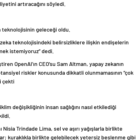
iyetini artıracağını söyledi.
teknolojisinin geleceği oldu.
ka teknolojisindeki belirsizliklere ilişkin endişelerin
mek istemiyoruz” dedi.
ştiren OpenAI’ın CEO’su Sam Altman, yapay zekanın
tansiyel riskler konusunda dikkatli olunmamasının “çok
 çekti
lim değişikliğinin insan sağlığını nasıl etkilediği
ildi.
Nisia Trindade Lima, sel ve aşırı yağışlarla birlikte
lar; kuraklıkla birlikte gelebilecek yetersiz beslenme gibi