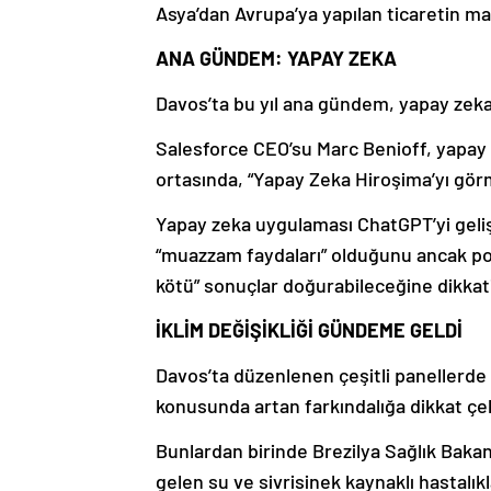
Asya’dan Avrupa’ya yapılan ticaretin mal
ANA GÜNDEM: YAPAY ZEKA
Davos’ta bu yıl ana gündem, yapay zeka 
Salesforce CEO’su Marc Benioff, yapay ze
ortasında, “Yapay Zeka Hiroşima’yı gör
Yapay zeka uygulaması ChatGPT’yi geli
“muazzam faydaları” olduğunu ancak po
kötü” sonuçlar doğurabileceğine dikkati
İKLİM DEĞİŞİKLİĞİ GÜNDEME GELDİ
Davos’ta düzenlenen çeşitli panellerde ik
konusunda artan farkındalığa dikkat çek
Bunlardan birinde Brezilya Sağlık Bakanı 
gelen su ve sivrisinek kaynaklı hastalık