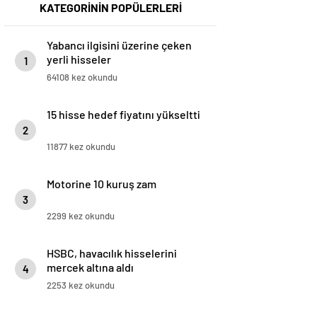
KATEGORİNİN POPÜLERLERİ
Yabancı ilgisini üzerine çeken
yerli hisseler
1
64108 kez okundu
15 hisse hedef fiyatını yükseltti
2
11877 kez okundu
Motorine 10 kuruş zam
3
2299 kez okundu
HSBC, havacılık hisselerini
mercek altına aldı
4
2253 kez okundu