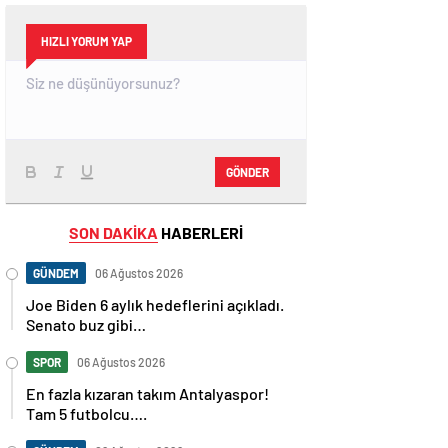
HIZLI YORUM YAP
GÖNDER
SON DAKİKA
HABERLERİ
GÜNDEM
06 Ağustos 2026
Joe Biden 6 aylık hedeflerini açıkladı.
Senato buz gibi…
SPOR
06 Ağustos 2026
En fazla kızaran takım Antalyaspor!
Tam 5 futbolcu….