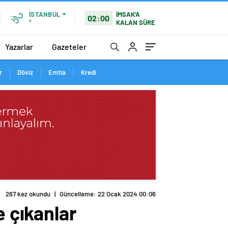
İMSAK'A
İSTANBUL
02:00
KALAN SÜRE
°
Yazarlar
Gazeteler
r
Döviz
Emtia
Kredi
267 kez okundu
|
Güncelleme: 22 Ocak 2024 00:06
 çıkanlar