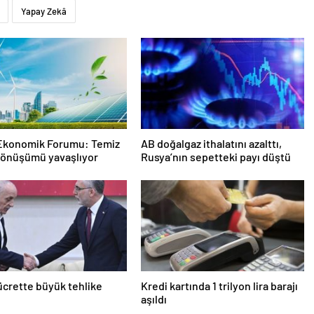
Yapay Zekâ
Ekonomik Forumu: Temiz
AB doğalgaz ithalatını azalttı,
dönüşümü yavaşlıyor
Rusya’nın sepetteki payı düştü
ücrette büyük tehlike
Kredi kartında 1 trilyon lira barajı
aşıldı