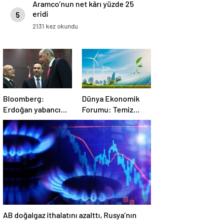
Aramco’nun net kârı yüzde 25
eridi
5
2131 kez okundu
Bloomberg:
Dünya Ekonomik
Erdoğan yabancı
Forumu: Temiz
yatırımcıları kazandı
enerji dönüşümü
ama bedelini
yavaşlıyor
Türkler ödedi
AB doğalgaz ithalatını azalttı, Rusya’nın