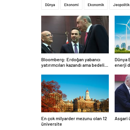
Dünya
Ekonomi
Ekonomik
Jeopolitik
Bloomberg: Erdoğan yabancı
Dünya 
yatırımcıları kazandı ama bedelini
enerji 
Türkler ödedi
En çok milyarder mezunu olan 12
Asgari 
üniversite