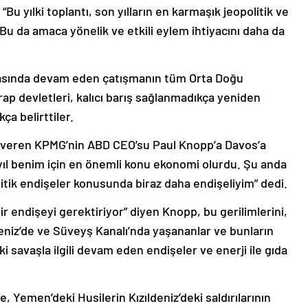
 yılki toplantı, son yılların en karmaşık jeopolitik ve
u da amaca yönelik ve etkili eylem ihtiyacını daha da
arasında devam eden çatışmanın tüm Orta Doğu
rap devletleri, kalıcı barış sağlanmadıkça yeniden
a belirttiler.
 veren KPMG’nin ABD CEO’su Paul Knopp’a Davos’a
 yıl benim için en önemli konu ekonomi olurdu. Şu anda
itik endişeler konusunda biraz daha endişeliyim” dedi.
r endişeyi gerektiriyor” diyen Knopp, bu gerilimlerini,
eniz’de ve Süveyş Kanalı’nda yaşananlar ve bunların
ki savaşla ilgili devam eden endişeler ve enerji ile gıda
e, Yemen’deki Husilerin Kızıldeniz’deki saldırılarının