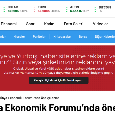
DOLAR
EURO
ALTIN
BITCOIN
47,5995
54,9884
6.533,07
%
0.06%
-0.05%
0,57
Ekonomi
Spor
Kadın
Foto Galeri
Videolar
ınlar
Hisseler
Pariteler
Kritoparalar
Borsa
Diğer Haberle
Dünya Ekonomik Forumu’nda öne çıkanlar
a Ekonomik Forumu’nda öne