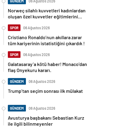
GÜNDEM
06 Ağustos 2026
Norweç silahlı kuvvetleri kadınlardan
oluşan özel kuvvetler eğitimlerini
başlattı.
SPOR
06 Ağustos 2026
Cristiano Ronaldo’nun akıllara zarar
tüm kariyerinin istatistiğini çıkardık !
SPOR
06 Ağustos 2026
Galatasaray’a kötü haber! Monaco’dan
flaş Onyekuru kararı.
GÜNDEM
06 Ağustos 2026
Trump’tan seçim sonrası ilk mülakat
GÜNDEM
06 Ağustos 2026
Avusturya başbakanı Sebastian Kurz
ile ilgili bilinmeyenler