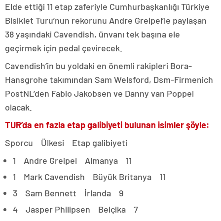
Elde ettiği 11 etap zaferiyle Cumhurbaşkanlığı Türkiye
Bisiklet Turu’nun rekorunu Andre Greipel’le paylaşan
38 yaşındaki Cavendish, ünvanı tek başına ele
geçirmek için pedal çevirecek.
Cavendish’in bu yoldaki en önemli rakipleri Bora-
Hansgrohe takımından Sam Welsford, Dsm-Firmenich
PostNL’den Fabio Jakobsen ve Danny van Poppel
olacak.
TUR’da en fazla etap galibiyeti bulunan isimler şöyle:
Sporcu Ülkesi Etap galibiyeti
1 Andre Greipel Almanya 11
1 Mark Cavendish Büyük Britanya 11
3 Sam Bennett İrlanda 9
4 Jasper Philipsen Belçika 7