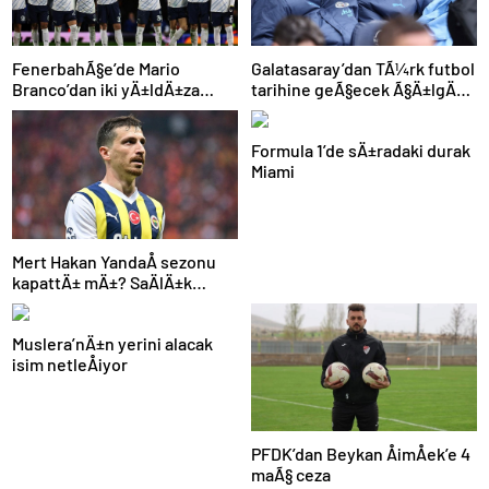
FenerbahÃ§e’de Mario
Galatasaray’dan TÃ¼rk futbol
Branco’dan iki yÄ±ldÄ±za
tarihine geÃ§ecek Ã§Ä±lgÄ±n
veda mesajÄ±: “Gelecek
plan: Manchester City’den
sezon yoksunuz”
Ã§ifte imza
Formula 1’de sÄ±radaki durak
Miami
Mert Hakan YandaÅ sezonu
kapattÄ± mÄ±? SaÄlÄ±k
durumu hakkÄ±nda
aÃ§Ä±klama
Muslera’nÄ±n yerini alacak
isim netleÅiyor
PFDK’dan Beykan ÅimÅek’e 4
maÃ§ ceza