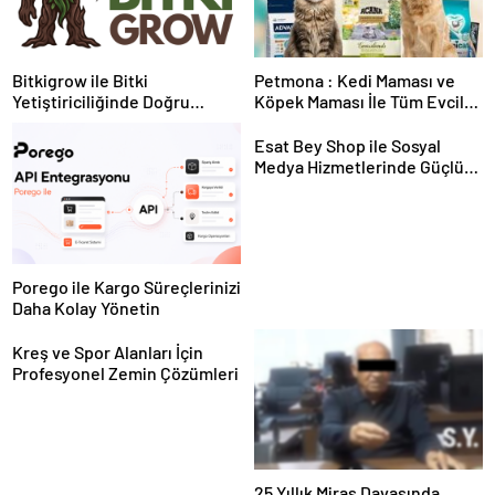
Bitkigrow ile Bitki
Petmona : Kedi Maması ve
Yetiştiriciliğinde Doğru
Köpek Maması İle Tüm Evcil
Ekipman ve Ürün Seçimi
Hayvan Ürünleri
Esat Bey Shop ile Sosyal
Medya Hizmetlerinde Güçlü
Panel Deneyimi
Porego ile Kargo Süreçlerinizi
Daha Kolay Yönetin
Kreş ve Spor Alanları İçin
Profesyonel Zemin Çözümleri
25 Yıllık Miras Davasında