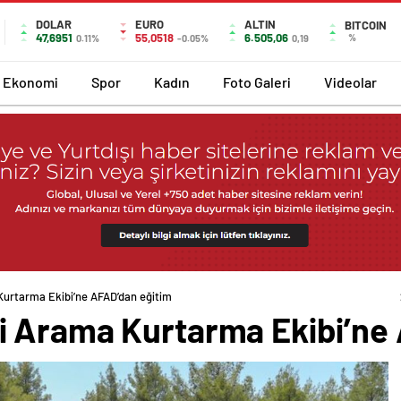
DOLAR
EURO
ALTIN
BITCOIN
47,6951
55,0518
6.505,06
%
0.11%
-0.05%
0,19
Ekonomi
Spor
Kadın
Foto Galeri
Videolar
urtarma Ekibi’ne AFAD’dan eğitim
 Arama Kurtarma Ekibi’ne 