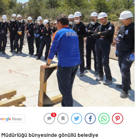
0
News
ri Müdürlüğü bünyesinde gönüllü belediye