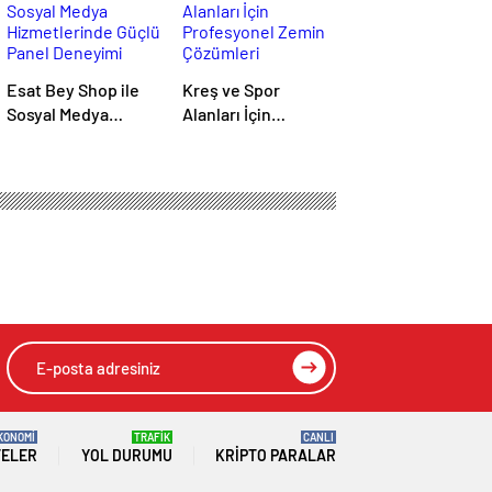
Esat Bey Shop ile
Kreş ve Spor
Sosyal Medya
Alanları İçin
Hizmetlerinde
Profesyonel Zemin
Güçlü Panel
Çözümleri
Deneyimi
 çiçeği”
HIZLI YORUM YAP