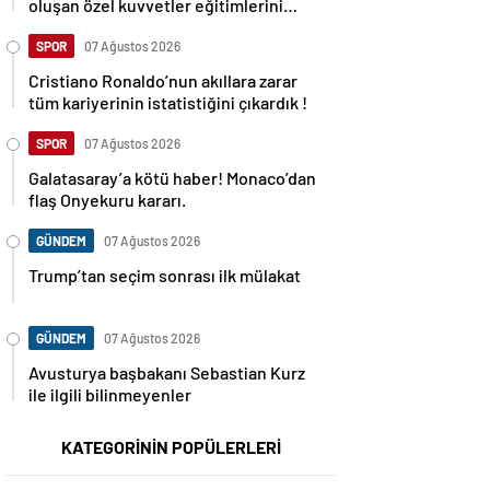
oluşan özel kuvvetler eğitimlerini
başlattı.
SPOR
07 Ağustos 2026
Cristiano Ronaldo’nun akıllara zarar
tüm kariyerinin istatistiğini çıkardık !
SPOR
07 Ağustos 2026
Galatasaray’a kötü haber! Monaco’dan
flaş Onyekuru kararı.
GÜNDEM
07 Ağustos 2026
Trump’tan seçim sonrası ilk mülakat
GÜNDEM
07 Ağustos 2026
Avusturya başbakanı Sebastian Kurz
ile ilgili bilinmeyenler
KATEGORİNİN POPÜLERLERİ