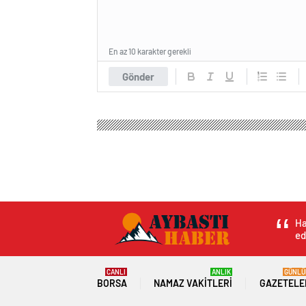
En az 10 karakter gerekli
Gönder
Aybastı Haber
Genel
Karabük Üniversitesi adını
Karabük Üniversit
açıklaması yaptı