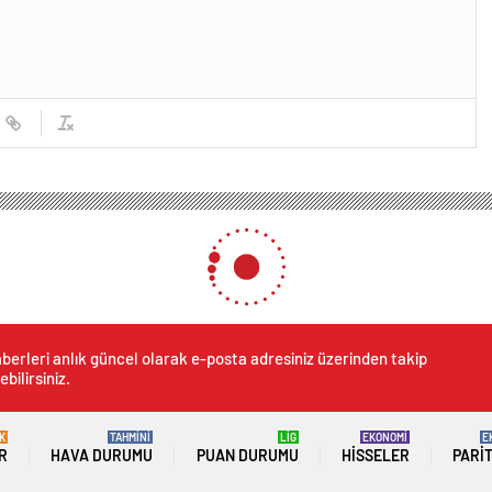
 anmadan “Maymun çiçeği” açıklaması yaptı
esi adını anmadan “Maymun