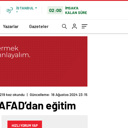
İMSAK'A
İSTANBUL
02:00
KALAN SÜRE
°
Yazarlar
Gazeteler
AFAD’dan eğitim
HIZLI YORUM YAP