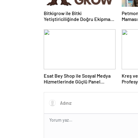
Bitkigrow ile Bitki
Petmon
Yetiştiriciliğinde Doğru Ekipman
Maması 
ve Ürün Seçimi
Ürünler
Esat Bey Shop ile Sosyal Medya
Kreş ve
Hizmetlerinde Güçlü Panel
Profes
Deneyimi