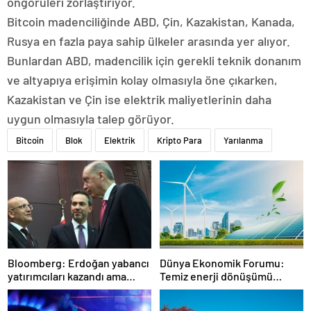
öngörüleri zorlaştırıyor.
Bitcoin madenciliğinde ABD, Çin, Kazakistan, Kanada,
Rusya en fazla paya sahip ülkeler arasında yer alıyor.
Bunlardan ABD, madencilik için gerekli teknik donanım
ve altyapıya erişimin kolay olmasıyla öne çıkarken,
Kazakistan ve Çin ise elektrik maliyetlerinin daha
uygun olmasıyla talep görüyor.
Bitcoin
Blok
Elektrik
Kripto Para
Yarılanma
Bloomberg: Erdoğan yabancı
Dünya Ekonomik Forumu:
yatırımcıları kazandı ama
Temiz enerji dönüşümü
bedelini Türkler ödedi
yavaşlıyor