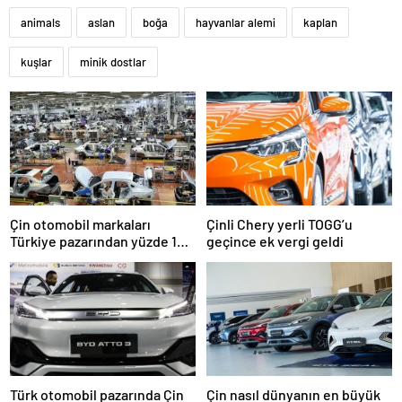
animals
aslan
boğa
hayvanlar alemi
kaplan
kuşlar
minik dostlar
Çin otomobil markaları
Çinli Chery yerli TOGG’u
Türkiye pazarından yüzde 10
geçince ek vergi geldi
pay alıyor
Türk otomobil pazarında Çin
Çin nasıl dünyanın en büyük