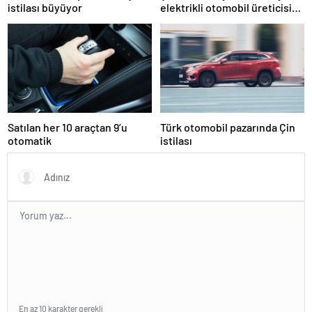
istilası büyüyor
elektrikli otomobil üreticisi
oldu?
Satılan her 10 araçtan 9’u
Türk otomobil pazarında Çin
otomatik
istilası
En az 10 karakter gerekli