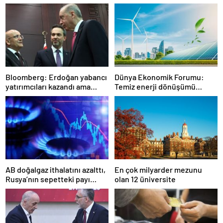
Bloomberg: Erdoğan yabancı
Dünya Ekonomik Forumu:
yatırımcıları kazandı ama
Temiz enerji dönüşümü
bedelini Türkler ödedi
yavaşlıyor
AB doğalgaz ithalatını azalttı,
En çok milyarder mezunu
Rusya’nın sepetteki payı
olan 12 üniversite
düştü