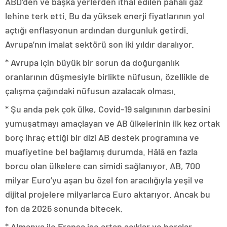
ABD’den ve başka yerlerden ithal edilen pahalı gaz
lehine terk etti. Bu da yüksek enerji fiyatlarının yol
açtığı enflasyonun ardından durgunluk getirdi.
Avrupa’nın imalat sektörü son iki yıldır daralıyor.
* Avrupa için büyük bir sorun da doğurganlık
oranlarının düşmesiyle birlikte nüfusun, özellikle de
çalışma çağındaki nüfusun azalacak olması.
* Şu anda pek çok ülke, Covid-19 salgınının darbesini
yumuşatmayı amaçlayan ve AB ülkelerinin ilk kez ortak
borç ihraç ettiği bir dizi AB destek programına ve
muafiyetine bel bağlamış durumda. Hâlâ en fazla
borcu olan ülkelere can simidi sağlanıyor. AB, 700
milyar Euro’yu aşan bu özel fon aracılığıyla yeşil ve
dijital projelere milyarlarca Euro aktarıyor. Ancak bu
fon da 2026 sonunda bitecek.
* Almanya ile Fransa ise artan açıklar ve borçlar