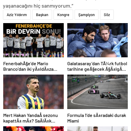
yaşanacağını hiç sanmıyorum.”
Aziz Yıldırım
Başkan
Kongre
Şampiyon
Söz
FenerbahÃ§e’de Mario
Galatasaray’dan TÃ¼rk futbol
Branco’dan iki yÄ±ldÄ±za
tarihine geÃ§ecek Ã§Ä±lgÄ±n
veda mesajÄ±: “Gelecek
plan: Manchester City’den
sezon yoksunuz”
Ã§ifte imza
Mert Hakan YandaÅ sezonu
Formula 1’de sÄ±radaki durak
kapattÄ± mÄ±? SaÄlÄ±k
Miami
durumu hakkÄ±nda