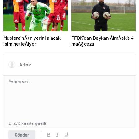
aÃ§Ä±klama
Muslera’nÄ±n yerini alacak
PFDK’dan Beykan ÅimÅek’e 4
isim netleÅiyor
maÃ§ ceza
En az 10 karakter gerekli
Gönder