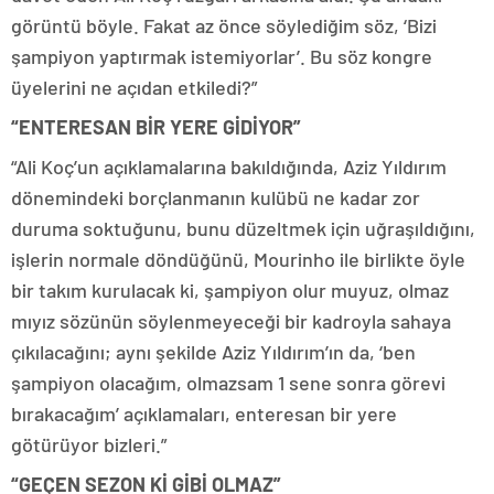
görüntü böyle. Fakat az önce söylediğim söz, ‘Bizi
şampiyon yaptırmak istemiyorlar’. Bu söz kongre
üyelerini ne açıdan etkiledi?”
“ENTERESAN BİR YERE GİDİYOR”
“Ali Koç’un açıklamalarına bakıldığında, Aziz Yıldırım
dönemindeki borçlanmanın kulübü ne kadar zor
duruma soktuğunu, bunu düzeltmek için uğraşıldığını,
işlerin normale döndüğünü, Mourinho ile birlikte öyle
bir takım kurulacak ki, şampiyon olur muyuz, olmaz
mıyız sözünün söylenmeyeceği bir kadroyla sahaya
çıkılacağını; aynı şekilde Aziz Yıldırım’ın da, ‘ben
şampiyon olacağım, olmazsam 1 sene sonra görevi
bırakacağım’ açıklamaları, enteresan bir yere
götürüyor bizleri.”
“GEÇEN SEZON Kİ GİBİ OLMAZ”