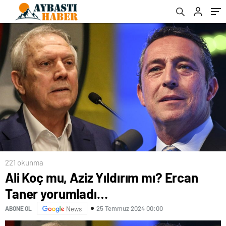
221 okunma
Ali Koç mu, Aziz Yıldırım mı? Ercan
Taner yorumladı…
25 Temmuz 2024 00:00
ABONE OL
News