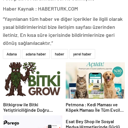
Haber Kaynak : HABERTURK.COM
“Yayınlanan tüm haber ve diğer içerikler ile ilgili olarak
yasal bildirimlerinizi bize iletişim sayfası üzerinden
iletiniz. En kısa süre içerisinde bildirimlerinize geri
dönüş sağlanılacaktır.”
Adana
adana haber
haber
yerel haber
Bitkigrow ile Bitki
Petmona : Kedi Maması ve
Yetiştiriciliğinde Doğru
Köpek Maması İle Tüm Evcil
Ekipman ve Ürün Seçimi
Hayvan Ürünleri
Esat Bey Shop ile Sosyal
Medya Hizmetlerinde Güçlü