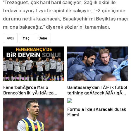
“Trezeguet, çok harıl harıl çalışıyor. Sağlık ekibi ile
tedavi oluyor, fizyoterapist ile çalışıyor. 1-2 gün içinde
durumu netlik kazanacak. Başakşehir mi Beşiktaş maçı
mı ona bakacağız.” diyerek sözlerini tamamladı.
Avcı
Maç
Sene
FenerbahÃ§e’de Mario
Galatasaray’dan TÃ¼rk futbol
Branco’dan iki yÄ±ldÄ±za
tarihine geÃ§ecek Ã§Ä±lgÄ±n
veda mesajÄ±: “Gelecek
plan: Manchester City’den
sezon yoksunuz”
Ã§ifte imza
Formula 1’de sÄ±radaki durak
Miami