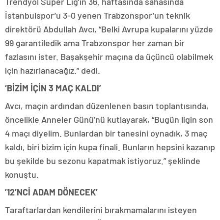
Trendyol Süper Lig’in 36. haftasında sahasında
İstanbulspor’u 3-0 yenen Trabzonspor’un teknik
direktörü Abdullah Avcı, “Belki Avrupa kupalarını yüzde
99 garantiledik ama Trabzonspor her zaman bir
fazlasını ister. Başakşehir maçına da üçüncü olabilmek
için hazırlanacağız.” dedi.
‘BİZİM İÇİN 3 MAÇ KALDI’
Avcı, maçın ardından düzenlenen basın toplantısında,
öncelikle Anneler Günü’nü kutlayarak, “Bugün ligin son
4 maçı diyelim. Bunlardan bir tanesini oynadık, 3 maç
kaldı, biri bizim için kupa finali. Bunların hepsini kazanıp
bu şekilde bu sezonu kapatmak istiyoruz.” şeklinde
konuştu.
’12’NCİ ADAM DÖNECEK’
Taraftarlardan kendilerini bırakmamalarını isteyen