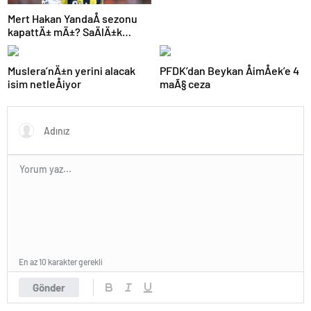
Mert Hakan YandaÅ sezonu
kapattÄ± mÄ±? SaÄlÄ±k
durumu hakkÄ±nda
aÃ§Ä±klama
Muslera’nÄ±n yerini alacak
PFDK’dan Beykan ÅimÅek’e 4
isim netleÅiyor
maÃ§ ceza
En az 10 karakter gerekli
Gönder