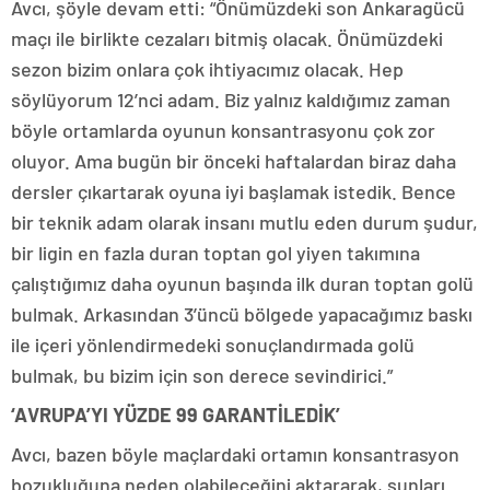
Avcı, şöyle devam etti: “Önümüzdeki son Ankaragücü
maçı ile birlikte cezaları bitmiş olacak. Önümüzdeki
sezon bizim onlara çok ihtiyacımız olacak. Hep
söylüyorum 12’nci adam. Biz yalnız kaldığımız zaman
böyle ortamlarda oyunun konsantrasyonu çok zor
oluyor. Ama bugün bir önceki haftalardan biraz daha
dersler çıkartarak oyuna iyi başlamak istedik. Bence
bir teknik adam olarak insanı mutlu eden durum şudur,
bir ligin en fazla duran toptan gol yiyen takımına
çalıştığımız daha oyunun başında ilk duran toptan golü
bulmak. Arkasından 3’üncü bölgede yapacağımız baskı
ile içeri yönlendirmedeki sonuçlandırmada golü
bulmak, bu bizim için son derece sevindirici.”
‘AVRUPA’YI YÜZDE 99 GARANTİLEDİK’
Avcı, bazen böyle maçlardaki ortamın konsantrasyon
bozukluğuna neden olabileceğini aktararak, şunları