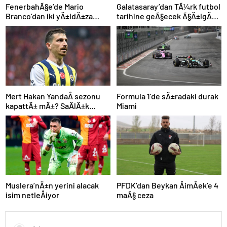
FenerbahÃ§e’de Mario
Galatasaray’dan TÃ¼rk futbol
Branco’dan iki yÄ±ldÄ±za
tarihine geÃ§ecek Ã§Ä±lgÄ±n
veda mesajÄ±: “Gelecek
plan: Manchester City’den
sezon yoksunuz”
Ã§ifte imza
Mert Hakan YandaÅ sezonu
Formula 1’de sÄ±radaki durak
kapattÄ± mÄ±? SaÄlÄ±k
Miami
durumu hakkÄ±nda
aÃ§Ä±klama
Muslera’nÄ±n yerini alacak
PFDK’dan Beykan ÅimÅek’e 4
isim netleÅiyor
maÃ§ ceza