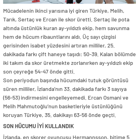
Mücadelenin ikinci yarısına iyi giren Türkiye, Melih,
Tarık, Sertaç ve Ercan ile skor üretti. Sertaç ile pota
altında üstünlük kuran ay-yıldızlı ekip, hem savunma
hem de hücum ribauntlarını aldı. Üç sayı çizgisi
gerisinden isabet yüzdesini artıran milliler, 25.
dakikada farkı çift haneye taşıdı: 50-39. Kalan bölümde
iki takım da skor üretmekte zorlanırken ay-yıldızlı ekip
son çeyreğe 54-47 önde gitti.
Son periyodun başında hücumdaki tutuk görüntüsü
süren milliler, İzlanda’nın 33. dakikada farkı 3 sayıya
(56-53) indirmesini engelleyemedi. Ercan Osmani ve
Melih Mahmutoğlu’nun basketleriyle üstünlüğünü
koruyan Türkiye, 35. dakikayı 63-56 önde geçti.
SON HÜCUMU İYİ KULLANDIK
İzlanda, en skorer oyuncusu Hermannsson, bitime 5