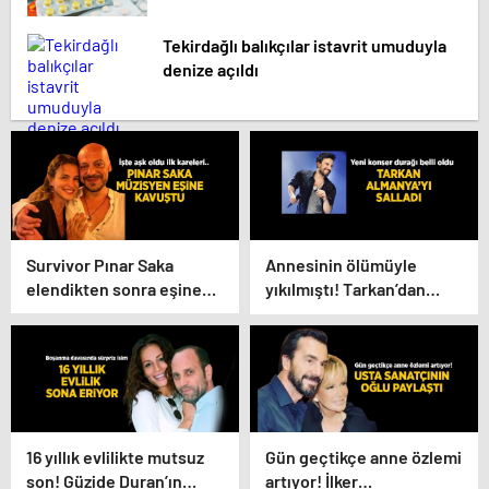
Tekirdağlı balıkçılar istavrit umuduyla
denize açıldı
Survivor Pınar Saka
Annesinin ölümüyle
elendikten sonra eşine
yıkılmıştı! Tarkan’dan
kavuştu! Aşk dolu
konser paylaşımı
fotoğrafını Instagram’dan
paylaştı
16 yıllık evlilikte mutsuz
Gün geçtikçe anne özlemi
son! Güzide Duran’ın
artıyor! İlker