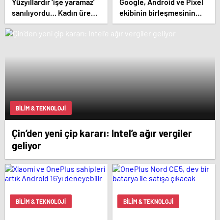
Yüzyıllardır ‘işe yaramaz’
Google, Android ve Pixel
sanılıyordu… Kadın üreme
ekibinin birleşmesinin
sisteminde kilit rol
ardından yüzlerce kişiyi
oynayabilir
işten çıkardı
BILIM & TEKNOLOJI
Çin’den yeni çip kararı: Intel’e ağır vergiler
geliyor
BILIM & TEKNOLOJI
BILIM & TEKNOLOJI