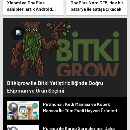
Xiaomi ve OnePlus
OnePlus Nord CE5, dev bir
sahipleri artık Android
batarya ile satışa çıkacak
16’yı deneyebilir
Bitkigrow ile Bitki Yetiştiriciliğinde Doğru
Ekipman ve Ürün Seçimi
Petmona : Kedi Maması ve Köpek
Maması İle Tüm Evcil Hayvan Ürünleri
Porego ile Kargo Süreçlerinizi Daha