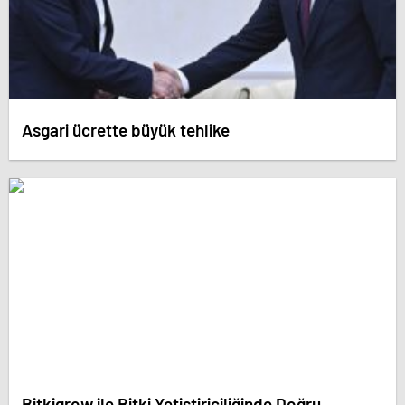
Asgari ücrette büyük tehlike
Bitkigrow ile Bitki Yetiştiriciliğinde Doğru