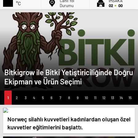
Canlı Yol
İMSAK'A
°C
Durumu
02
00
Bitkigrow ile Bitki Yetiştiriciliğinde Doğru
Ekipman ve Ürün Seçimi
Norweç silahlı kuvvetleri kadınlardan oluşan özel
kuvvetler eğitimlerini başlattı.