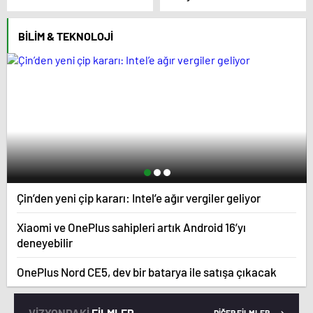
boşanma davasında
İnanoğlu’ndan duygu
sürpriz isim tanık oldu
yüklü paylaşım
BILIM & TEKNOLOJI
Çin’den yeni çip kararı: Intel’e ağır vergiler geliyor
Xiaomi ve OnePlus sahipleri artık Android 16’yı
deneyebilir
OnePlus Nord CE5, dev bir batarya ile satışa çıkacak
VİZYONDAKİ
FİLMLER
DİĞER FİLMLER